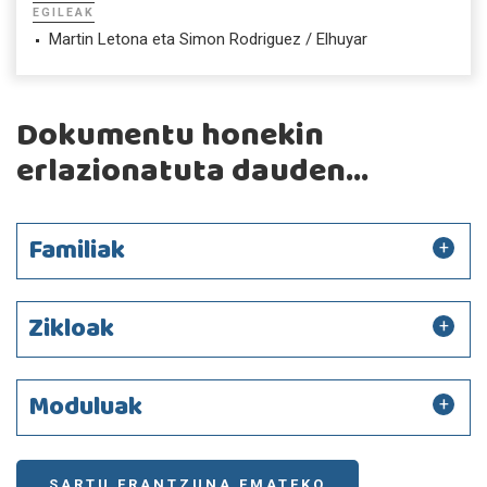
EGILEAK
Martin Letona eta Simon Rodriguez / Elhuyar
Dokumentu honekin
erlazionatuta dauden...
Familiak
Zikloak
Moduluak
SARTU ERANTZUNA EMATEKO