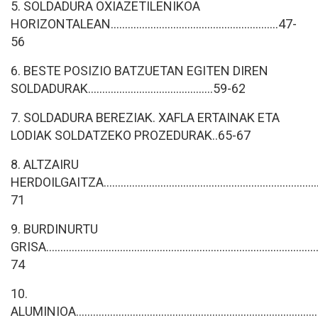
5. SOLDADURA OXIAZETILENIKOA
HORIZONTALEAN...........................................................47-
56
6. BESTE POSIZIO BATZUETAN EGITEN DIREN
SOLDADURAK............................................59-62
7. SOLDADURA BEREZIAK. XAFLA ERTAINAK ETA
LODIAK SOLDATZEKO PROZEDURAK..65-67
8. ALTZAIRU
HERDOILGAITZA............................................................................
71
9. BURDINURTU
GRISA.............................................................................................
74
10.
ALUMINIOA......................................................................................