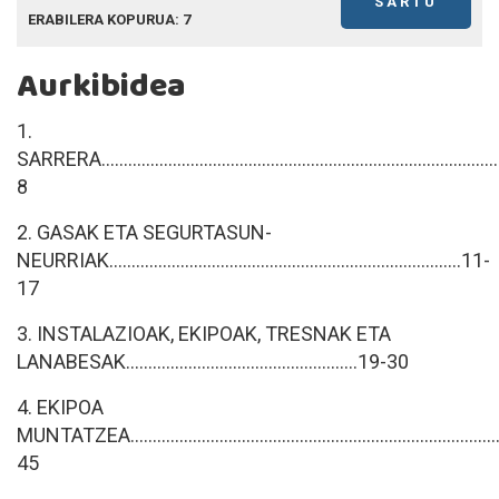
SARTU
ERABILERA KOPURUA: 7
Aurkibidea
1.
SARRERA...........................................................................................
8
2. GASAK ETA SEGURTASUN-
NEURRIAK...............................................................................11-
17
3. INSTALAZIOAK, EKIPOAK, TRESNAK ETA
LANABESAK....................................................19-30
4. EKIPOA
MUNTATZEA...................................................................................
45