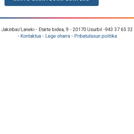
Jakinbai/Laneki - Etarte bidea, 9 - 20170 Usurbil -943 37 65 32
-
Kontaktua
-
Lege oharra
-
Pribatutasun politika