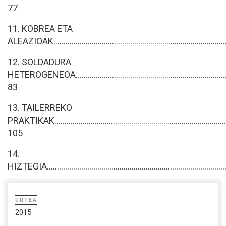
77
11. KOBREA ETA
ALEAZIOAK.....................................................................................
12. SOLDADURA
HETEROGENEOA...........................................................................
83
13. TAILERREKO
PRAKTIKAK...................................................................................
105
14.
HIZTEGIA.........................................................................................
URTEA
2015