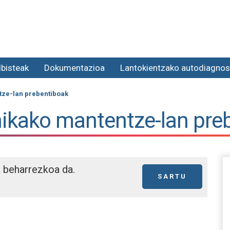
lbisteak
Dokumentazioa
Lantokientzako autodiagnos
tze-lan prebentiboak
nikako mantentze-lan pre
a beharrezkoa da.
SARTU