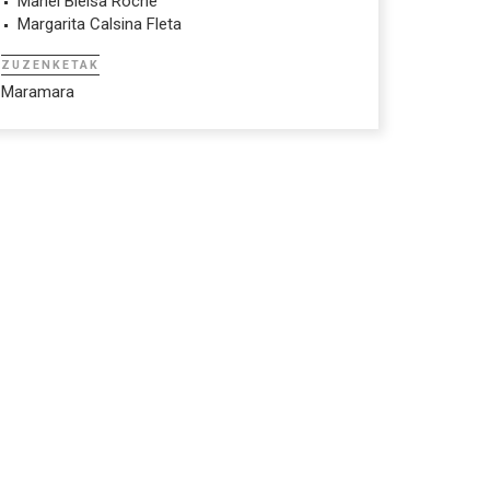
Manel Bielsa Roche
Margarita Calsina Fleta
ZUZENKETAK
Maramara