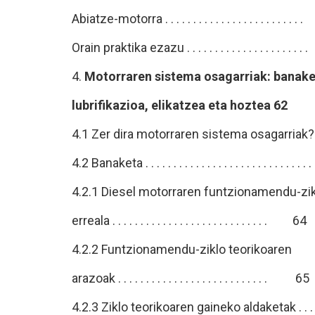
Abiatze-motorra . . . . . . . . . . . . . . . . . . . . .
Orain praktika ezazu . . . . . . . . . . . . . . . . . .
4.
Motorraren sistema osagarriak: banake
lubrifikazioa, elikatzea eta hoztea 62
4.1 Zer dira motorraren sistema osagarriak? . . 
4.2 Banaketa . . . . . . . . . . . . . . . . . . . . . . . . . . .
4.2.1 Diesel motorraren funtzionamendu-zi
erreala . . . . . . . . . . . . . . . . . . . . . . . . . . . . 64
4.2.2 Funtzionamendu-ziklo teorikoaren
arazoak . . . . . . . . . . . . . . . . . . . . . . . . . . . 65
4.2.3 Ziklo teorikoaren gaineko aldaketak . .