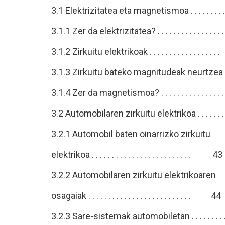
3.1 Elektrizitatea eta magnetismoa . . . . . . . . . 
3.1.1 Zer da elektrizitatea? . . . . . . . . . . . . .
3.1.2 Zirkuitu elektrikoak . . . . . . . . . . . . . .
3.1.3 Zirkuitu bateko magnitudeak neurtze
3.1.4 Zer da magnetismoa? . . . . . . . . . . . . 
3.2 Automobilaren zirkuitu elektrikoa . . . . . . . 
3.2.1 Automobil baten oinarrizko zirkuitu
elektrikoa . . . . . . . . . . . . . . . . . . . . . . . . . 43
3.2.2 Automobilaren zirkuitu elektrikoaren
osagaiak . . . . . . . . . . . . . . . . . . . . . . . . . . 44
3.2.3 Sare-sistemak automobiletan . . . . . . 