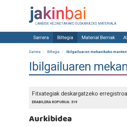
LANBIDE HEZIKETARAKO EUSKARAZKO MATERIALA
Sarrera
Biltegia
Material Berriak
A
Sarrera
Biltegia
Ibilgailuaren mekanikako manten
Ibilgailuaren meka
Fitxategiak deskargatzeko erregistro
ERABILERA KOPURUA: 319
Aurkibidea