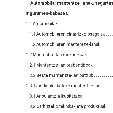
1.
Automobila: mantentze-lanak, segurta
ingurumen-babesa 6
1.1 Automobilak . . . . . . . . . . . . . . . . . . . . . . . . 
1.1.1 Automobilaren oinarrizko osagaiak . . .
1.1.2 Automobilaren mantentze-lanak . . . . .
1.2 Mantentze-lan mekanikoak . . . . . . . . . . . . .
1.2.1 Mantentze-lan prebentiboak . . . . . . . 
1.2.2 Beste mantentze-lan batzuk . . . . . . . 
1.3 Txanda-aldaketako mantentze-lanak . . .
1.3.1 Anbulantzia ikuskatzea . . . . . . . . . . . 
1.3.2 Garbitzeko teknikak eta produktuak . 