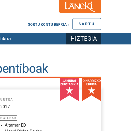
SARTU
SORTU KONTU BERRIA »
HIZTEGIA
tikoa
bentiboak
JAKINBAI
OINARRIZKO
ZIURTAGIRIA
EDUKIA
URTEA
2017
EGILEAK
Altamar ED.