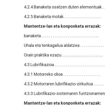
4.2.4 Banaketa osatzen duten elementuak . 
4.2.5 Banaketa motak . . . . . . . . . . . . . . . . 
Mantentze-lan eta konponketa errazak:
banaketa . . . . . . . . . . . . . . . . . . . . . . . . . . . 
Uhala eta tenkagailua aldatzea . . . . . . . . . . .
Orain praktika ezazu . . . . . . . . . . . . . . . . . .
4.3 Lubrifikazioa . . . . . . . . . . . . . . . . . . . . . . . .
4.3.1 Motorreko olioa . . . . . . . . . . . . . . . . 
4.3.2 Motorraren lubrifikazio-zirkuitua . . . . 
4.3.3 Lubrifikazio-sistemaren funtzionam
Mantentze-lan eta konponketa errazak: