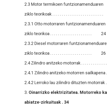
2.3 Motor termikoen funtzionamenduaren
ziklo teorikoak . . . . . . . . . . . . . . . . . . . . . . .
2.3.1 Otto motorraren funtzionamenduaren
ziklo teorikoa . . . . . . . . . . . . . . . . . . . . . . 24
2.3.2 Diesel motorraren funtzionamenduar
ziklo teorikoa . . . . . . . . . . . . . . . . . . . . . . 26
2.4 Zilindro anitzeko motorrak . . . . . . . . . . . . . . 
2.4.1 Zilindro anitzeko motorren sailkapena 
2.4.2 Lerroko lau zilindro dituzten motorrak 
3.
Oinarrizko elektrizitatea. Motorreko ka
abiatze-zirkuituak . 34