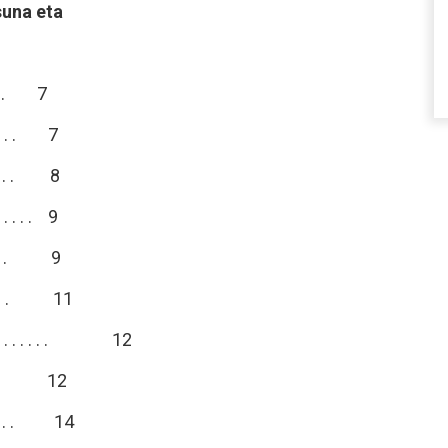
suna eta
. . . . 7
 . . . 7
 . . . 8
 . . . . 9
. . . . 9
. . . . 11
 . . . . . . . 12
. . . . 12
. . . . 14