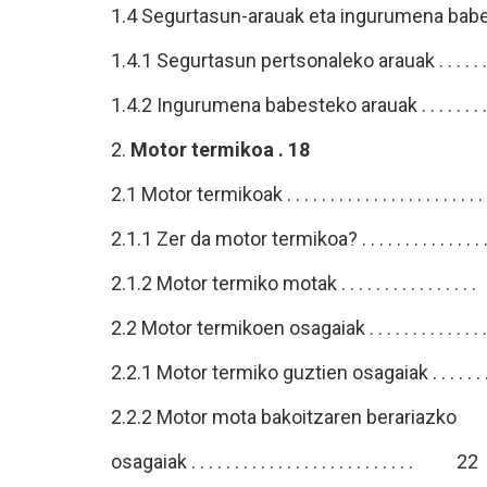
1.4 Segurtasun-arauak eta ingurumena b
1.4.1 Segurtasun pertsonaleko arauak . . . . 
1.4.2 Ingurumena babesteko arauak . . . . . .
2.
Motor termikoa . 18
2.1 Motor termikoak . . . . . . . . . . . . . . . . . . . . 
2.1.1 Zer da motor termikoa? . . . . . . . . . . . 
2.1.2 Motor termiko motak . . . . . . . . . . . .
2.2 Motor termikoen osagaiak . . . . . . . . . . . . .
2.2.1 Motor termiko guztien osagaiak . . . . 
2.2.2 Motor mota bakoitzaren berariazko
osagaiak . . . . . . . . . . . . . . . . . . . . . . . . . . 22