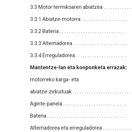
3.3 Motor termikoaren abiatzea . . . . . . . . . . . .
3.3.1 Abiatze-motorra . . . . . . . . . . . . . . . .
3.3.2 Bateria . . . . . . . . . . . . . . . . . . . . . . . . 
3.3.3 Alternadorea . . . . . . . . . . . . . . . . . . . 
3.3.4 Erreguladorea . . . . . . . . . . . . . . . . . . 
Mantentze-lan eta konponketa errazak:
motorreko karga- eta
abiatze-zirkuituak . . . . . . . . . . . . . . . . . . . . . . . 
Aginte-panela . . . . . . . . . . . . . . . . . . . . . . . 
Bateria . . . . . . . . . . . . . . . . . . . . . . . . . . . . .
Alternadorea eta erreguladorea . . . . . . . . . . 