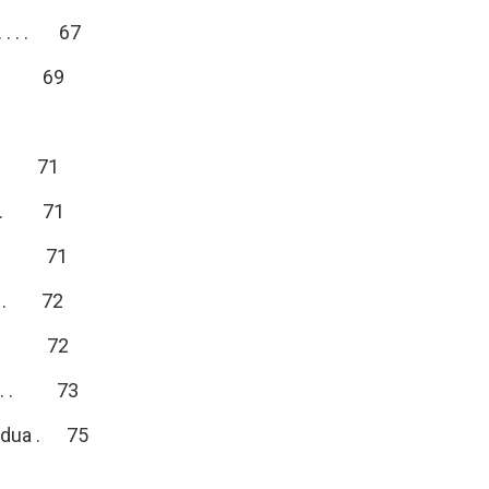
. . . . 67
. . . . 69
. . . . 71
 . . . 71
 . . . . 71
 . . . . 72
. . . . 72
. . . . 73
endua . 75