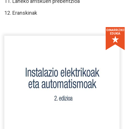
11. Laneko arriskuen prebentzioa
12. Eranskinak
OINARRIZKO
EDUKIA