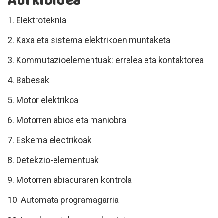
Aurkibidea
1. Elektroteknia
2. Kaxa eta sistema elektrikoen muntaketa
3. Kommutazioelementuak: errelea eta kontaktorea
4. Babesak
5. Motor elektrikoa
6. Motorren abioa eta maniobra
7. Eskema electrikoak
8. Detekzio-elementuak
9. Motorren abiaduraren kontrola
10. Automata programagarria