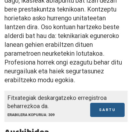
dago, ikasleak abiapuntu bat izan dezan
bere prestakuntza teknikoan. Kontzeptu
horietako asko hurrengo unitateetan
lantzen dira. Oso kontuan hartzeko beste
alderdi bat hau da: teknikariak eguneroko
lanean gehien erabiltzen dituen
parametroen neurketekin lotutakoa.
Profesiona horrek ongi ezagutu behar ditu
neurgailuak eta haiek segurtasunez
erabiltzeko modu egokia.
Fitxategiak deskargatzeko erregistroa
beharrezkoa da.
SARTU
ERABILERA KOPURUA: 309