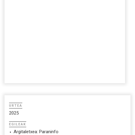
URTEA
2025
EGILEAK
Argitaletxea: Paraninfo