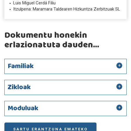
Luis Miguel Cerdá Filiu
Itzulpena: Maramara Taldearen Hizkuntza Zerbitzuak SL
Dokumentu honekin
erlazionatuta dauden...
Familiak
Zikloak
Moduluak
SARTU ERANTZUNA EMATEKO