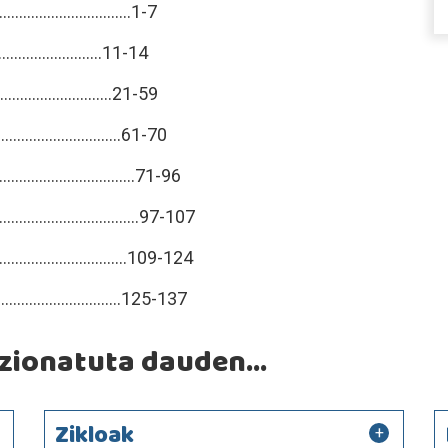
.........................1-7
...........................11-14
...........................21-59
...........................61-70
........................71-96
.........................97-107
.........................109-124
..........................125-137
ionatuta dauden...
Zikloak