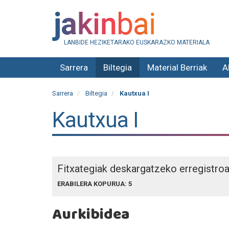
LANBIDE HEZIKETARAKO EUSKARAZKO MATERIALA
Sarrera
Biltegia
Material Berriak
A
Sarrera
Biltegia
Kautxua I
Kautxua I
Fitxategiak deskargatzeko erregistro
ERABILERA KOPURUA: 5
Aurkibidea