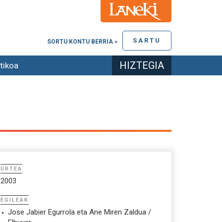
SARTU
SORTU KONTU BERRIA »
HIZTEGIA
tikoa
URTEA
2003
EGILEAK
Jose Jabier Egurrola eta Ane Miren Zaldua /