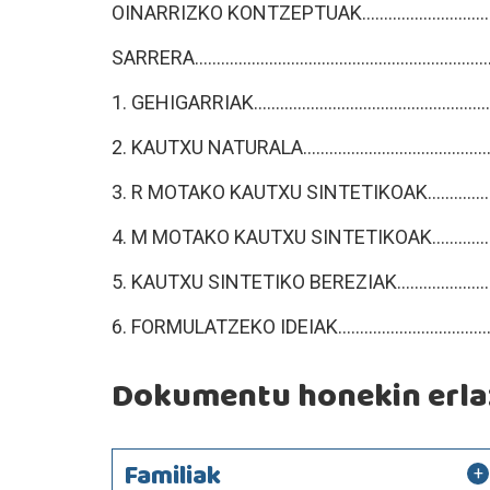
OINARRIZKO KONTZEPTUAK.....................................
SARRERA..................................................................
1. GEHIGARRIAK.......................................................
2. KAUTXU NATURALA..............................................
3. R MOTAKO KAUTXU SINTETIKOAK........................
4. M MOTAKO KAUTXU SINTETIKOAK.......................
5. KAUTXU SINTETIKO BEREZIAK............................
6. FORMULATZEKO IDEIAK.......................................
Dokumentu honekin erlaz
Familiak