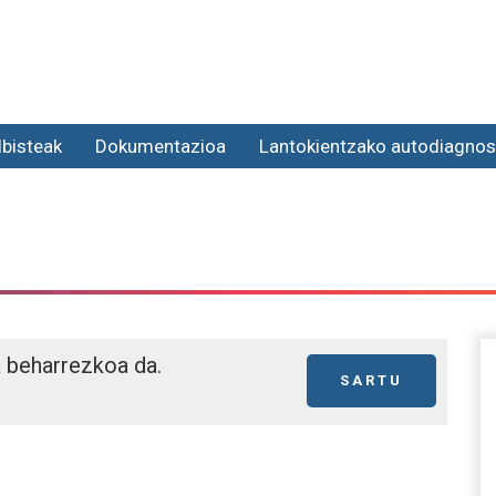
lbisteak
Dokumentazioa
Lantokientzako autodiagnos
a beharrezkoa da.
SARTU