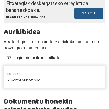
Fitxategiak deskargatzeko erregistroa
beharrezkoa da.
SARTU
ERABILERA KOPURUA: 205
Aurkibidea
Arreta Higienikoaren unitate didaktiko bati buruzko
power point bat eginda.
UD7. Lagin biologikoen bilketa
EGILEAK
Kontxi Muñoz Silio
Dokumentu honekin