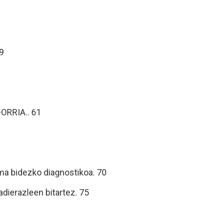
9
ORRIA.. 61
ma bidezko diagnostikoa. 70
dierazleen bitartez. 75