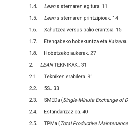
1.4.
Lean
sistemaren egitura. 11
1.5.
Lean
sistemaren printzipioak. 14
1.6. Xahutzea versus balio erantsia. 15
1.7. Etengabeko hobekuntza eta
Kaizen
a.
1.8. Hobetzeko aukerak. 27
2.
LEAN
TEKNIKAK.. 31
2.1. Tekniken erabilera. 31
2.2. 5S.. 33
2.3. SMEDa (
Single-Minute Exchange of D
2.4. Estandarizazioa. 40
2.5. TPMa (
Total Productive Maintenance