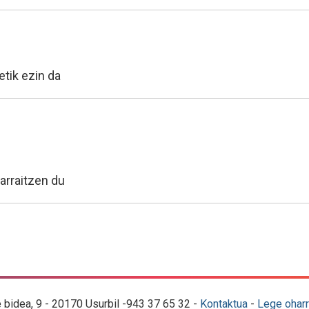
etik ezin da
arraitzen du
e bidea, 9 - 20170 Usurbil -943 37 65 32 -
Kontaktua
-
Lege oharr