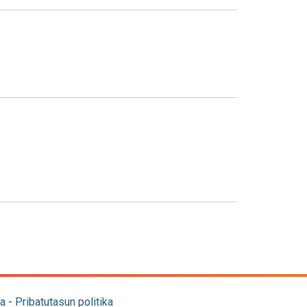
a
-
Pribatutasun politika