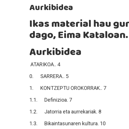
Aurkibidea
Ikas material hau g
dago, Eima Kataloan.
Aurkibidea
ATARIKOA.. 4
0. SARRERA.. 5
1. KONTZEPTU OROKORRAK.. 7
1.1. Definizioa. 7
1.2. Jatorria eta aurrekariak. 8
1.3. Bikaintasunaren kultura. 10