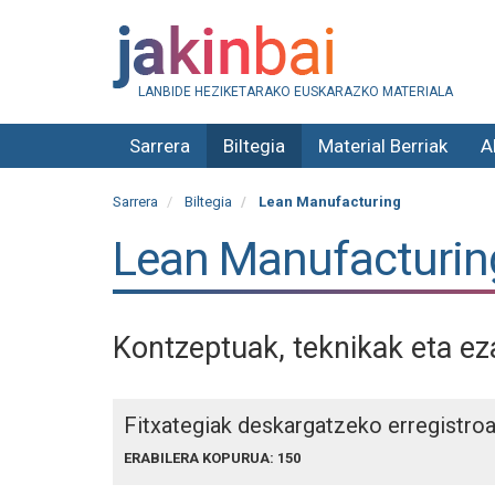
LANBIDE HEZIKETARAKO EUSKARAZKO MATERIALA
Sarrera
Biltegia
Material Berriak
A
Sarrera
Biltegia
Lean Manufacturing
Lean Manufacturin
Kontzeptuak, teknikak eta ez
Fitxategiak deskargatzeko erregistro
ERABILERA KOPURUA: 150