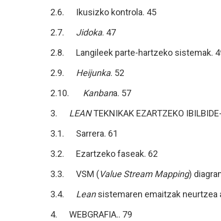
2.6. Ikusizko kontrola. 45
2.7.
Jidoka
. 47
2.8. Langileek parte-hartzeko sistemak. 4
2.9.
Heijunka
. 52
2.10.
Kanban
a. 57
3.
LEAN
TEKNIKAK EZARTZEKO IBILBIDE-
3.1. Sarrera. 61
3.2. Ezartzeko faseak. 62
3.3. VSM (
Value Stream Mapping
) diagra
3.4.
Lean
sistemaren emaitzak neurtzea a
4. WEBGRAFIA.. 79