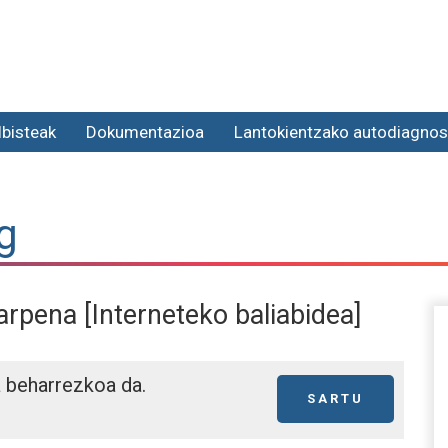
lbisteak
Dokumentazioa
Lantokientzako autodiagnos
g
arpena [Interneteko baliabidea]
a beharrezkoa da.
SARTU