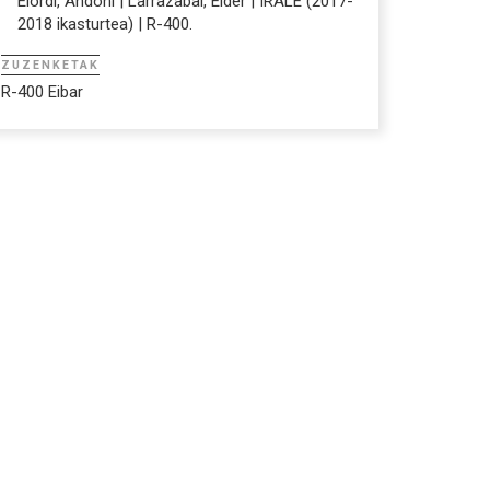
Elordi, Andoni | Larrazabal, Eider | IRALE (2017-
2018 ikasturtea) | R-400.
ZUZENKETAK
R-400 Eibar