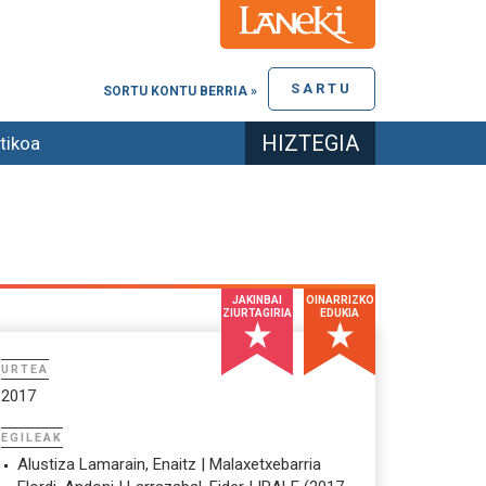
SARTU
SORTU KONTU BERRIA »
HIZTEGIA
tikoa
JAKINBAI
OINARRIZKO
ZIURTAGIRIA
EDUKIA
URTEA
2017
EGILEAK
Alustiza Lamarain, Enaitz | Malaxetxebarria