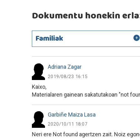
Dokumentu honekin erlaz
Familiak
Adriana Zagar
2019/08/23 16:15
Kaixo,
Materialaren gainean sakatutakoan "not fou
Garbiñe Maiza Lasa
2020/10/11 18:07
Neri ere Not found agertzen zait. Noiz egon