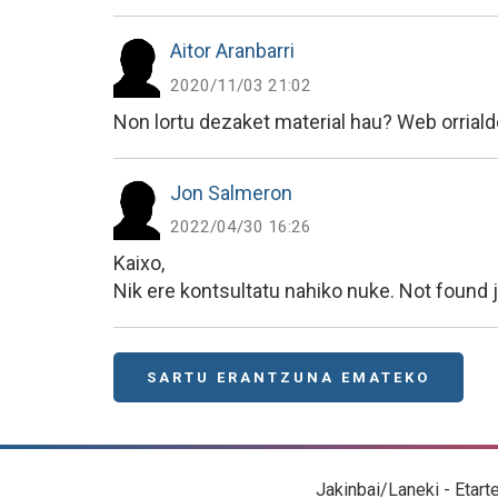
Aitor Aranbarri
2020/11/03 21:02
Non lortu dezaket material hau? Web orriald
Jon Salmeron
2022/04/30 16:26
Kaixo,
Nik ere kontsultatu nahiko nuke. Not found j
SARTU ERANTZUNA EMATEKO
Jakinbai/Laneki - Etart