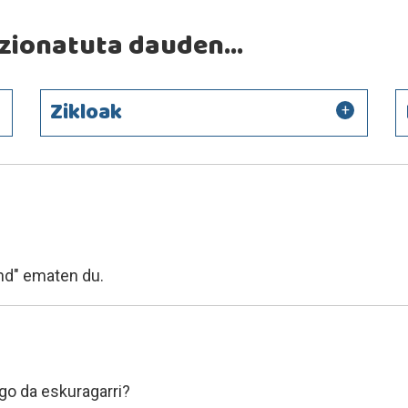
ionatuta dauden...
Zikloak
nd" ematen du.
go da eskuragarri?