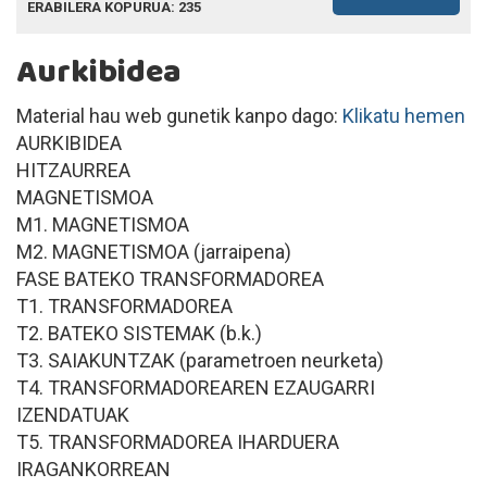
ERABILERA KOPURUA: 235
Aurkibidea
Material hau web gunetik kanpo dago:
Klikatu hemen
AURKIBIDEA
HITZAURREA
MAGNETISMOA
M1. MAGNETISMOA
M2. MAGNETISMOA (jarraipena)
FASE BATEKO TRANSFORMADOREA
T1. TRANSFORMADOREA
T2. BATEKO SISTEMAK (b.k.)
T3. SAIAKUNTZAK (parametroen neurketa)
T4. TRANSFORMADOREAREN EZAUGARRI
IZENDATUAK
T5. TRANSFORMADOREA IHARDUERA
IRAGANKORREAN