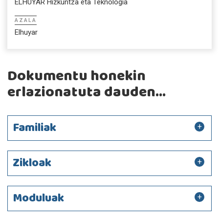
ELHUYAR Hizkuntza eta Teknologia
AZALA
Elhuyar
Dokumentu honekin
erlazionatuta dauden...
Familiak
Zikloak
Moduluak