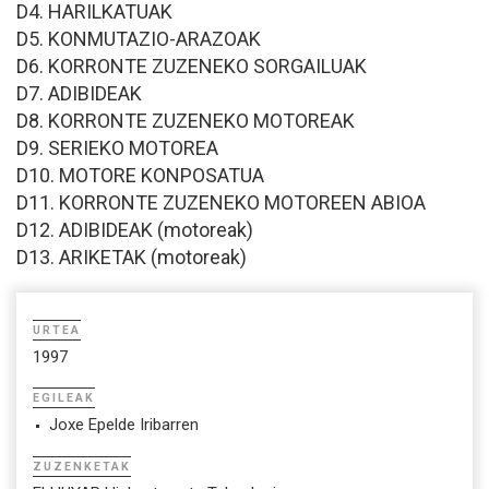
D4. HARILKATUAK
D5. KONMUTAZIO-ARAZOAK
D6. KORRONTE ZUZENEKO SORGAILUAK
D7. ADIBIDEAK
D8. KORRONTE ZUZENEKO MOTOREAK
D9. SERIEKO MOTOREA
D10. MOTORE KONPOSATUA
D11. KORRONTE ZUZENEKO MOTOREEN ABIOA
D12. ADIBIDEAK (motoreak)
D13. ARIKETAK (motoreak)
URTEA
1997
EGILEAK
Joxe Epelde Iribarren
ZUZENKETAK