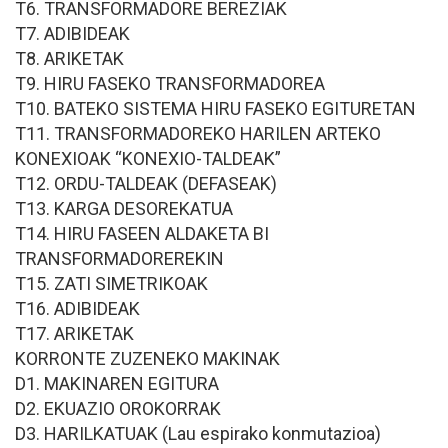
T6. TRANSFORMADORE BEREZIAK
T7. ADIBIDEAK
T8. ARIKETAK
T9. HIRU FASEKO TRANSFORMADOREA
T10. BATEKO SISTEMA HIRU FASEKO EGITURETAN
T11. TRANSFORMADOREKO HARILEN ARTEKO
KONEXIOAK “KONEXIO-TALDEAK”
T12. ORDU-TALDEAK (DEFASEAK)
T13. KARGA DESOREKATUA
T14. HIRU FASEEN ALDAKETA BI
TRANSFORMADOREREKIN
T15. ZATI SIMETRIKOAK
T16. ADIBIDEAK
T17. ARIKETAK
KORRONTE ZUZENEKO MAKINAK
D1. MAKINAREN EGITURA
D2. EKUAZIO OROKORRAK
D3. HARILKATUAK (Lau espirako konmutazioa)