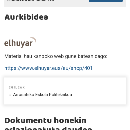
Aurkibidea
Material hau kanpoko web gune batean dago:
https://www.elhuyar.eus/eu/shop/401
EGILEAK
Arrasateko Eskola Politeknikoa
Dokumentu honekin