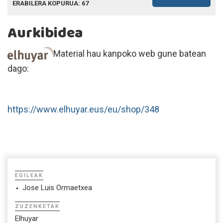
ERABILERA KOPURUA: 67
Aurkibidea
Material hau kanpoko web gune batean
dago:
https://www.elhuyar.eus/eu/shop/348
EGILEAK
Jose Luis Ormaetxea
ZUZENKETAK
Elhuyar