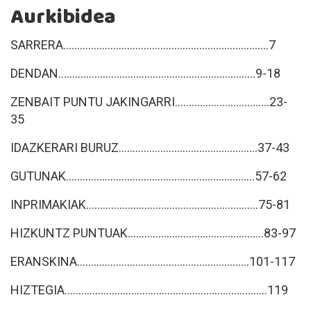
Aurkibidea
SARRERA..........................................................................7
DENDAN.......................................................................9-18
ZENBAIT PUNTU JAKINGARRI..................................23-
35
IDAZKERARI BURUZ..................................................37-43
GUTUNAK....................................................................57-62
INPRIMAKIAK..............................................................75-81
HIZKUNTZ PUNTUAK.................................................83-97
ERANSKINA..............................................................101-117
HIZTEGIA.........................................................................119