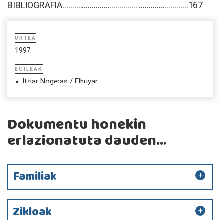
BIBLIOGRAFIA................................................................167
URTEA
1997
EGILEAK
Itziar Nogeras / Elhuyar
Dokumentu honekin
erlazionatuta dauden...
Familiak
Zikloak