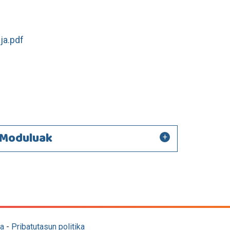
ja.pdf
Moduluak
a
-
Pribatutasun politika