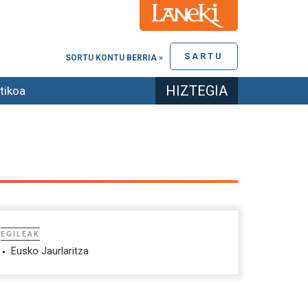
SARTU
SORTU KONTU BERRIA »
HIZTEGIA
tikoa
EGILEAK
Eusko Jaurlaritza