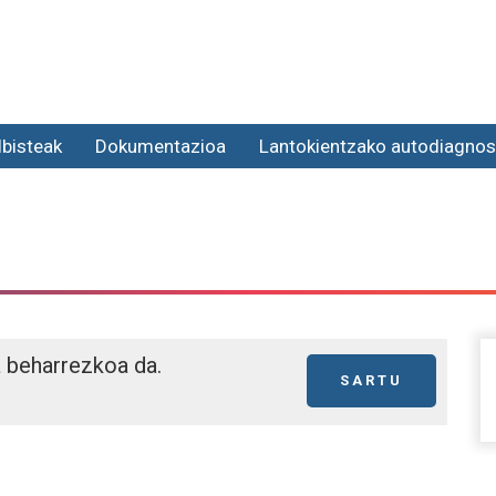
lbisteak
Dokumentazioa
Lantokientzako autodiagnos
a beharrezkoa da.
SARTU