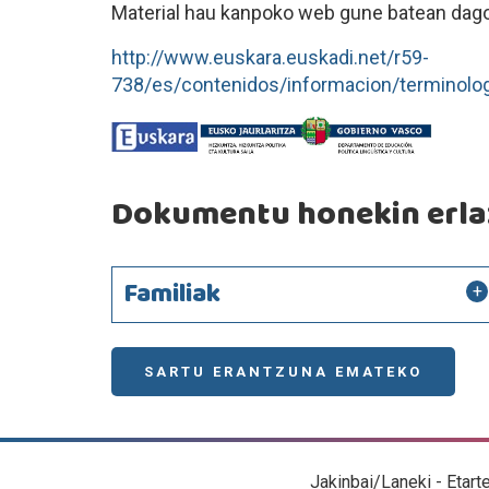
Material hau kanpoko web gune batean dago
http://www.euskara.euskadi.net/r59-
738/es/contenidos/informacion/terminolo
Dokumentu honekin erlaz
Familiak
SARTU ERANTZUNA EMATEKO
Jakinbai/Laneki - Etart