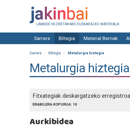
LANBIDE HEZIKETARAKO EUSKARAZKO MATERIALA
Sarrera
Biltegia
Material Berriak
A
Sarrera
Biltegia
Metalurgia hiztegia
Metalurgia hiztegia
Fitxategiak deskargatzeko erregistro
ERABILERA KOPURUA: 10
Aurkibidea