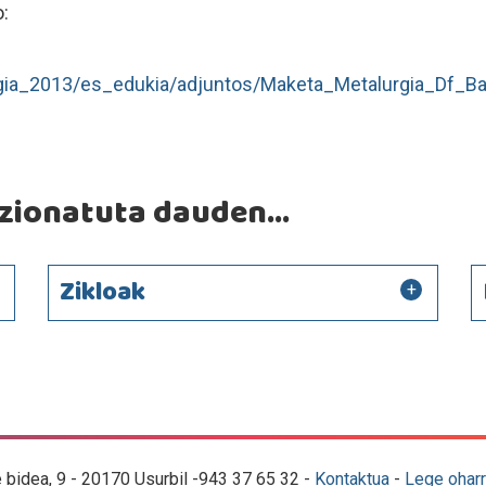
:
gia_2013/es_edukia/adjuntos/Maketa_Metalurgia_Df_Ba
ionatuta dauden...
Zikloak
e bidea, 9 - 20170 Usurbil -943 37 65 32 -
Kontaktua
-
Lege oharr