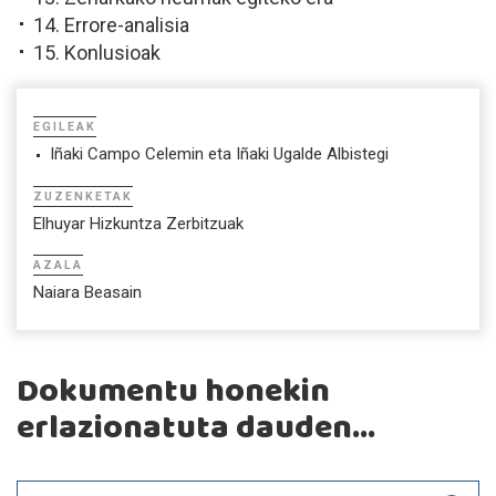
14. Errore-analisia
15. Konlusioak
EGILEAK
Iñaki Campo Celemin eta Iñaki Ugalde Albistegi
ZUZENKETAK
Elhuyar Hizkuntza Zerbitzuak
AZALA
Naiara Beasain
Dokumentu honekin
erlazionatuta dauden...