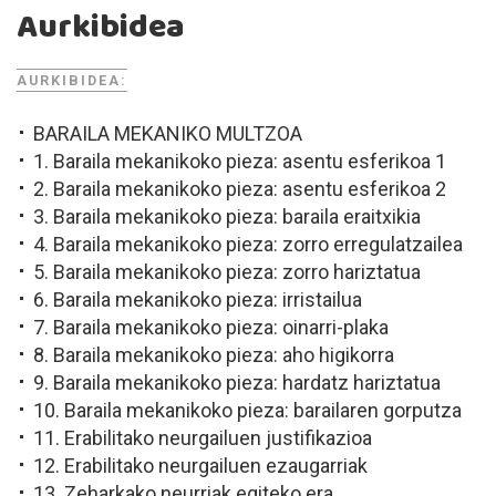
Aurkibidea
AURKIBIDEA:
BARAILA MEKANIKO MULTZOA
1. Baraila mekanikoko pieza: asentu esferikoa 1
2. Baraila mekanikoko pieza: asentu esferikoa 2
3. Baraila mekanikoko pieza: baraila eraitxikia
4. Baraila mekanikoko pieza: zorro erregulatzailea
5. Baraila mekanikoko pieza: zorro hariztatua
6. Baraila mekanikoko pieza: irristailua
7. Baraila mekanikoko pieza: oinarri-plaka
8. Baraila mekanikoko pieza: aho higikorra
9. Baraila mekanikoko pieza: hardatz hariztatua
10. Baraila mekanikoko pieza: barailaren gorputza
11. Erabilitako neurgailuen justifikazioa
12. Erabilitako neurgailuen ezaugarriak
13. Zeharkako neurriak egiteko era