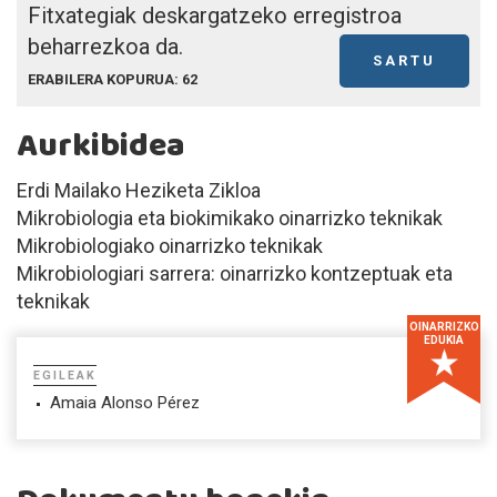
Fitxategiak deskargatzeko erregistroa
beharrezkoa da.
SARTU
ERABILERA KOPURUA: 62
Aurkibidea
Erdi Mailako Heziketa Zikloa
Mikrobiologia eta biokimikako oinarrizko teknikak
Mikrobiologiako oinarrizko teknikak
Mikrobiologiari sarrera: oinarrizko kontzeptuak eta
teknikak
OINARRIZKO
EDUKIA
EGILEAK
Amaia Alonso Pérez