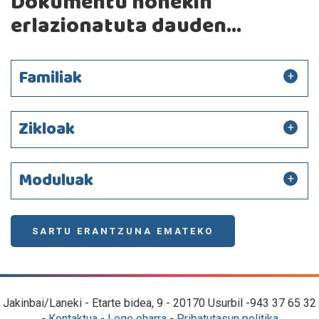
Dokumentu honekin
erlazionatuta dauden...
Familiak
Zikloak
Moduluak
SARTU ERANTZUNA EMATEKO
Jakinbai/Laneki - Etarte bidea, 9 - 20170 Usurbil -943 37 65 32
-
Kontaktua
-
Lege oharra
-
Pribatutasun politika