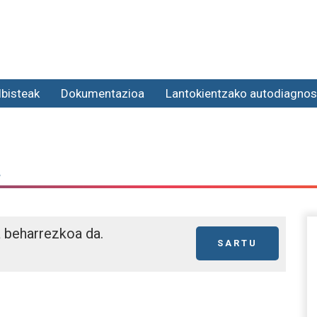
lbisteak
Dokumentazioa
Lantokientzako autodiagnos
a
a beharrezkoa da.
SARTU