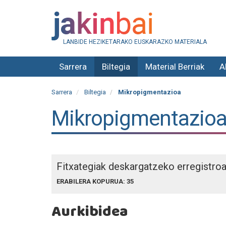
LANBIDE HEZIKETARAKO EUSKARAZKO MATERIALA
Sarrera
Biltegia
Material Berriak
A
Sarrera
Biltegia
Mikropigmentazioa
Mikropigmentazio
Fitxategiak deskargatzeko erregistro
ERABILERA KOPURUA: 35
Aurkibidea