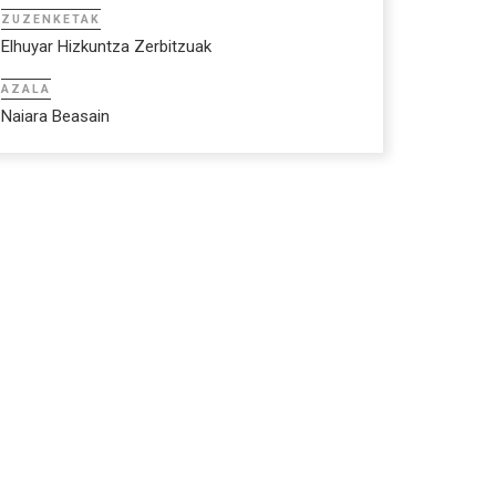
ZUZENKETAK
Elhuyar Hizkuntza Zerbitzuak
AZALA
Naiara Beasain