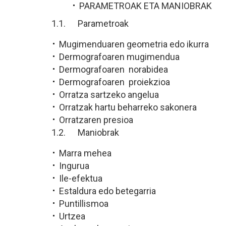
PARAMETROAK ETA MANIOBRAK
1.1. Parametroak
Mugimenduaren geometria edo ikurra
Dermografoaren mugimendua
Dermografoaren norabidea
Dermografoaren proiekzioa
Orratza sartzeko angelua
Orratzak hartu beharreko sakonera
Orratzaren presioa
1.2. Maniobrak
Marra mehea
Ingurua
Ile-efektua
Estaldura edo betegarria
Puntillismoa
Urtzea