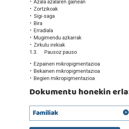
Azala azalaren gainean
Zortzikoak
Sigi-saga
Bira
Erradiala
Mugimendu azkarrak
Zirkulu irekiak
1.3. Pausoz pauso
Ezpainen mikropigmentazioa
Bekainen mikropigmentazioa
Begien mikropigmentazioa
Dokumentu honekin erlaz
Familiak