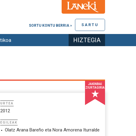
SARTU
SORTU KONTU BERRIA »
HIZTEGIA
tikoa
JAKINBAI
ZIURTAGIRIA
URTEA
2012
EGILEAK
Olatz Arana Bareño eta Nora Amorena Iturralde