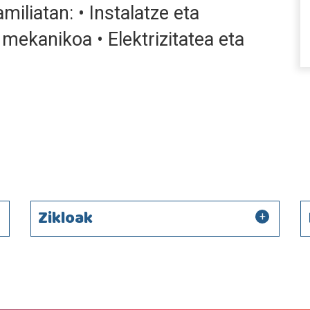
iliatan: • Instalatze eta
mekanikoa • Elektrizitatea eta
Zikloak