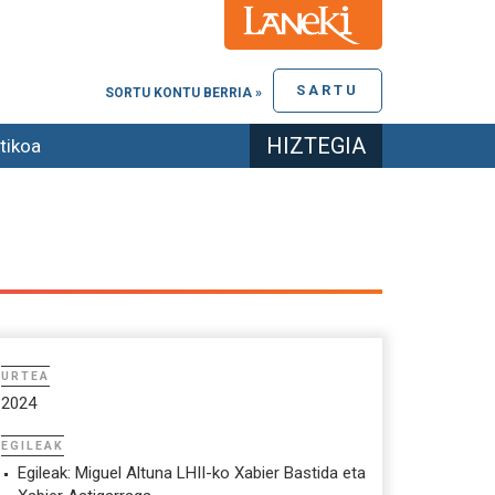
SARTU
SORTU KONTU BERRIA »
HIZTEGIA
tikoa
URTEA
2024
EGILEAK
Egileak: Miguel Altuna LHII-ko Xabier Bastida eta