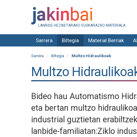
LANBIDE HEZIKETARAKO EUSKARAZKO MATERIALA
Sarrera
Biltegia
Material Berriak
A
Sarrera
Biltegia
Multzo Hidraulikoak
Multzo Hidraulikoa
Bideo hau Automatismo Hidra
eta bertan multzo hidraulikoa
industrial guztietan erabiltz
lanbide-familiatan:Ziklo indus