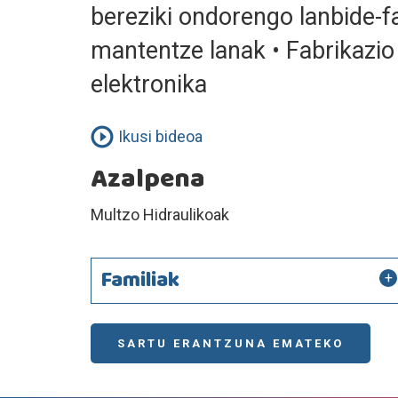
bereziki ondorengo lanbide-fam
mantentze lanak • Fabrikazio 
elektronika
Ikusi bideoa
Azalpena
Multzo Hidraulikoak
Familiak
SARTU ERANTZUNA EMATEKO