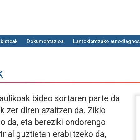
lbisteak
Dokumentazioa
Lantokientzako autodiagnos
k
ulikoak bideo sortaren parte da
k zer diren azaltzen da. Ziklo
eko da, eta bereziki ondorengo
trial guztietan erabiltzeko da,