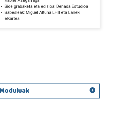
Xabier Astigarraga
Bide grabaketa eta edizioa: Denada Estudioa
Babesleak: Miguel Altuna LHII eta Laneki
elkartea
Moduluak