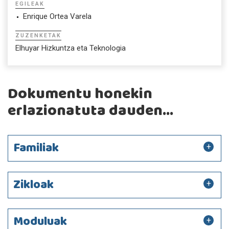
EGILEAK
Enrique Ortea Varela
ZUZENKETAK
Elhuyar Hizkuntza eta Teknologia
Dokumentu honekin
erlazionatuta dauden...
Familiak
Zikloak
Moduluak