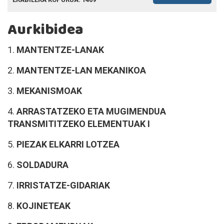
Aurkibidea
1.
MANTENTZE-LANAK
2.
MANTENTZE-LAN MEKANIKOA
3.
MEKANISMOAK
4.
ARRASTATZEKO ETA MUGIMENDUA
TRANSMITITZEKO ELEMENTUAK I
5.
PIEZAK ELKARRI LOTZEA
6.
SOLDADURA
7.
IRRISTATZE-GIDARIAK
8.
KOJINETEAK