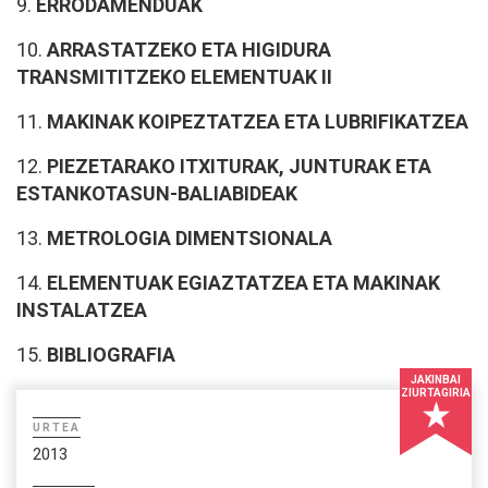
9.
ERRODAMENDUAK
10.
ARRASTATZEKO ETA HIGIDURA
TRANSMITITZEKO ELEMENTUAK II
11.
MAKINAK KOIPEZTATZEA ETA LUBRIFIKATZEA
12.
PIEZETARAKO ITXITURAK, JUNTURAK ETA
ESTANKOTASUN-BALIABIDEAK
13.
METROLOGIA DIMENTSIONALA
14.
ELEMENTUAK EGIAZTATZEA ETA MAKINAK
INSTALATZEA
15.
BIBLIOGRAFIA
JAKINBAI
ZIURTAGIRIA
URTEA
2013