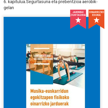
6. kapitulua.Segurtasuna eta prebentzioa aerobik-
gelan
JAKINBAI
OINARRIZKO
ZIURTAGIRIA
EDUKIA