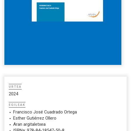
URTEA
2024
EGILEAK
Francisco José Cuadrado Ortega
Esther Gutiérrez Ollero
Aran argitaletxea
ISBNa: 978-84-18547-50-8