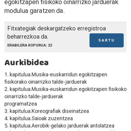
egokitzapen fisikoko oinarrizko jarduerak
modulua garatzen da.
Fitxategiak deskargatzeko erregistroa
beharrezkoa da.
SARTU
ERABILERA KOPURUA: 22
Aurkibidea
1. kapitulua.Musika-euskarridun egokitzapen
fisikorako oinarrizko talde-jarduerak
2. kapitulua.Musika-euskarridun egokitzapen fisikoko
oinarrizko talde-jarduerak
programatzea
3. kapitulua.Koreografiak diseinatzea
4. kapitulua.Saioak zuzentzea
5. kapitulua.Aerobik-gelako jarduerak antolatzea