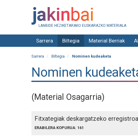
LANBIDE HEZIKETARAKO EUSKARAZKO MATERIALA
Sarrera
Biltegia
Material Berriak
A
Sarrera
Biltegia
Nominen kudeaketa
Nominen kudeaket
(Material Osagarria)
Fitxategiak deskargatzeko erregistro
ERABILERA KOPURUA: 161