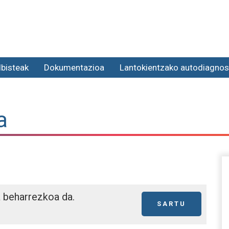
lbisteak
Dokumentazioa
Lantokientzako autodiagnos
a
a beharrezkoa da.
SARTU