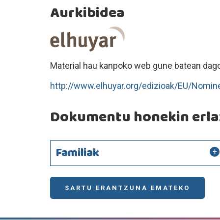
Aurkibidea
Material hau kanpoko web gune batean dago
http://www.elhuyar.org/edizioak/EU/Nomi
Dokumentu honekin erlaz
Familiak
SARTU ERANTZUNA EMATEKO