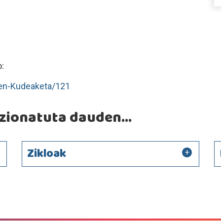
:
nen-Kudeaketa/121
ionatuta dauden...
Zikloak