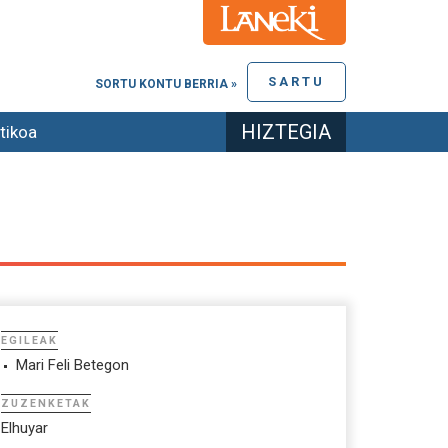
SARTU
SORTU KONTU BERRIA »
HIZTEGIA
tikoa
EGILEAK
Mari Feli Betegon
ZUZENKETAK
Elhuyar