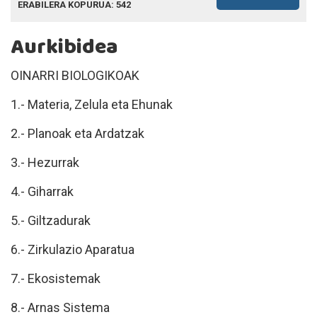
ERABILERA KOPURUA: 542
Aurkibidea
OINARRI BIOLOGIKOAK
1.- Materia, Zelula eta Ehunak
2.- Planoak eta Ardatzak
3.- Hezurrak
4.- Giharrak
5.- Giltzadurak
6.- Zirkulazio Aparatua
7.- Ekosistemak
8.- Arnas Sistema