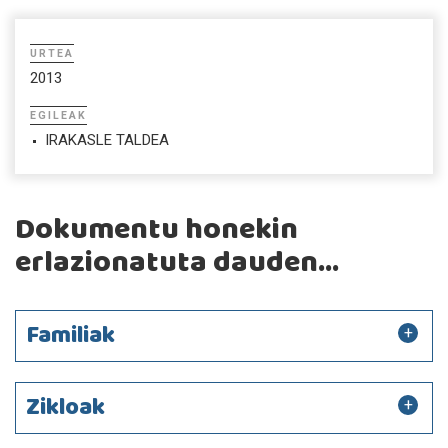
URTEA
2013
EGILEAK
IRAKASLE TALDEA
Dokumentu honekin
erlazionatuta dauden...
Familiak
Zikloak