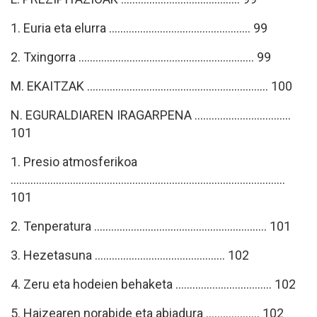
1. Euria eta elurra .................................................. 99
2. Txingorra .............................................................. 99
M. EKAITZAK ................................................................ 100
N. EGURALDIAREN IRAGARPENA ..................................
101
1. Presio atmosferikoa
.................................................................................................
101
2. Tenperatura ............................................................. 101
3. Hezetasuna .............................................. 102
4. Zeru eta hodeien behaketa .................................. 102
5. Haizearen norabide eta abiadura ................... 102