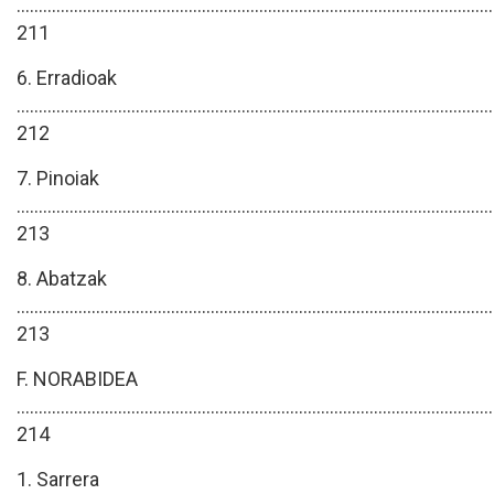
............................................................................................................
211
6. Erradioak
............................................................................................................
212
7. Pinoiak
............................................................................................................
213
8. Abatzak
............................................................................................................
213
F. NORABIDEA
............................................................................................................
214
1. Sarrera