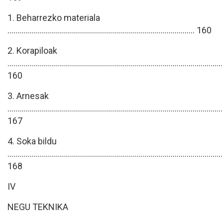
1. Beharrezko materiala
.............................................................................................. 160
2. Korapiloak
............................................................................................................
160
3. Arnesak
............................................................................................................
167
4. Soka bildu
............................................................................................................
168
IV
NEGU TEKNIKA