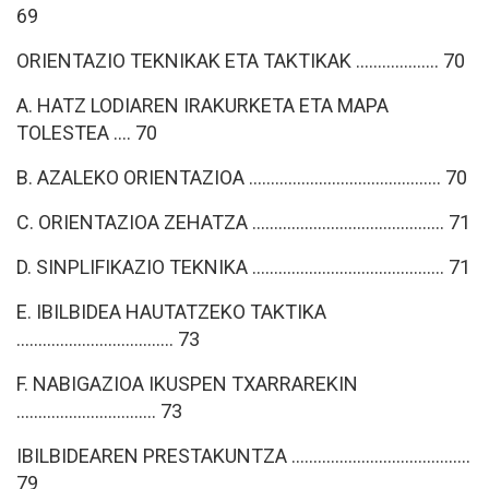
69
ORIENTAZIO TEKNIKAK ETA TAKTIKAK ................... 70
A. HATZ LODIAREN IRAKURKETA ETA MAPA
TOLESTEA .... 70
B. AZALEKO ORIENTAZIOA ............................................ 70
C. ORIENTAZIOA ZEHATZA ............................................ 71
D. SINPLIFIKAZIO TEKNIKA ............................................ 71
E. IBILBIDEA HAUTATZEKO TAKTIKA
.................................... 73
F. NABIGAZIOA IKUSPEN TXARRAREKIN
................................ 73
IBILBIDEAREN PRESTAKUNTZA .........................................
79