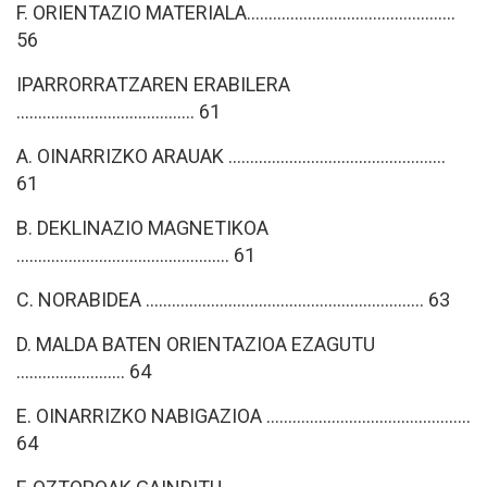
F. ORIENTAZIO MATERIALA................................................
56
IPARRORRATZAREN ERABILERA
......................................... 61
A. OINARRIZKO ARAUAK ..................................................
61
B. DEKLINAZIO MAGNETIKOA
................................................. 61
C. NORABIDEA ................................................................ 63
D. MALDA BATEN ORIENTAZIOA EZAGUTU
......................... 64
E. OINARRIZKO NABIGAZIOA ...............................................
64