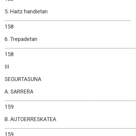
5. Haitz handietan
........................................................................................................
158
6. Trepadetan
............................................................................................................
158
III
SEGURTASUNA
A. SARRERA
............................................................................................................
159
B. AUTOERRESKATEA
............................................................................................................
159