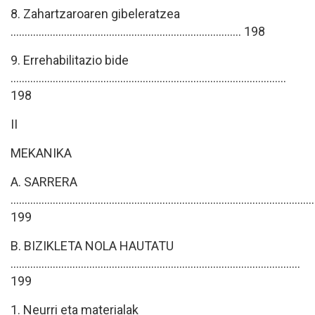
8. Zahartzaroaren gibeleratzea
.................................................................................. 198
9. Errehabilitazio bide
..................................................................................................
198
II
MEKANIKA
A. SARRERA
............................................................................................................
199
B. BIZIKLETA NOLA HAUTATU
.......................................................................................................
199
1. Neurri eta materialak