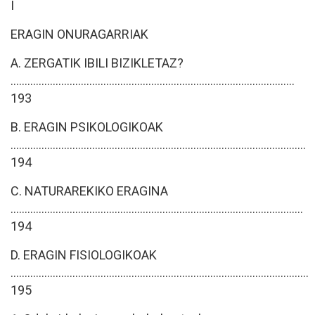
I
ERAGIN ONURAGARRIAK
A. ZERGATIK IBILI BIZIKLETAZ?
.....................................................................................................
193
B. ERAGIN PSIKOLOGIKOAK
.........................................................................................................
194
C. NATURAREKIKO ERAGINA
........................................................................................................
194
D. ERAGIN FISIOLOGIKOAK
..........................................................................................................
195