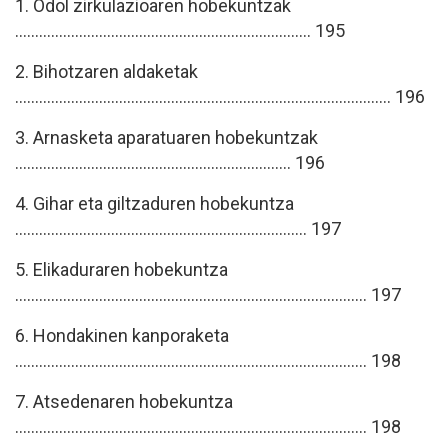
1. Odol zirkulazioaren hobekuntzak
.......................................................................... 195
2. Bihotzaren aldaketak
.............................................................................................. 196
3. Arnasketa aparatuaren hobekuntzak
..................................................................... 196
4. Gihar eta giltzaduren hobekuntza
......................................................................... 197
5. Elikaduraren hobekuntza
........................................................................................ 197
6. Hondakinen kanporaketa
........................................................................................ 198
7. Atsedenaren hobekuntza
........................................................................................ 198