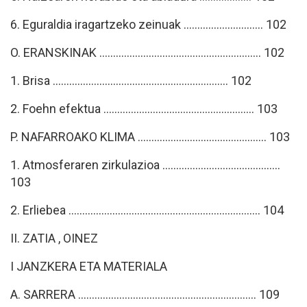
6. Eguraldia iragartzeko zeinuak ............................. 102
O. ERANSKINAK ........................................................... 102
1. Brisa ................................................................ 102
2. Foehn efektua ....................................................... 103
P. NAFARROAKO KLIMA ............................................... 103
1. Atmosferaren zirkulazioa ...........................................
103
2. Erliebea ...................................................................... 104
II. ZATIA , OINEZ
I JANZKERA ETA MATERIALA
A. SARRERA ................................................................. 109