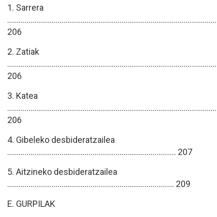
1. Sarrera
............................................................................................................
206
2. Zatiak
............................................................................................................
206
3. Katea
............................................................................................................
206
4. Gibeleko desbideratzailea
....................................................................................... 207
5. Aitzineko desbideratzailea
...................................................................................... 209
E. GURPILAK
............................................................................................................