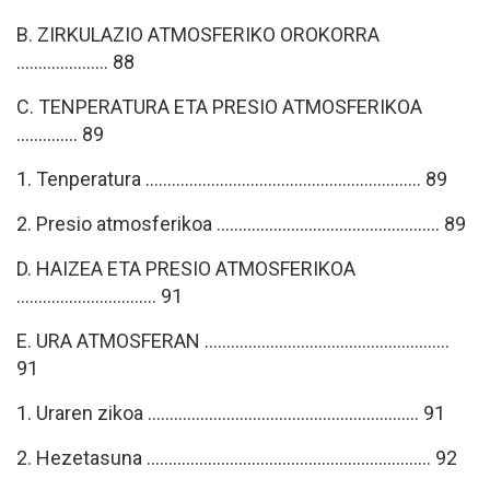
B. ZIRKULAZIO ATMOSFERIKO OROKORRA
..................... 88
C. TENPERATURA ETA PRESIO ATMOSFERIKOA
.............. 89
1. Tenperatura ............................................................... 89
2. Presio atmosferikoa ................................................... 89
D. HAIZEA ETA PRESIO ATMOSFERIKOA
................................ 91
E. URA ATMOSFERAN ........................................................
91
1. Uraren zikoa .............................................................. 91
2. Hezetasuna ................................................................. 92