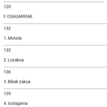
.........................................................................................................
120
F. OSAGARRIAK
............................................................................................................
132
1. Motxila
............................................................................................................
132
2. Lozakua
............................................................................................................
136
3. Bibak zakua
............................................................................................................
139
4. Isolagarria