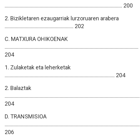
.............................................................................................. 200
2. Bizikletaren ezaugarriak lurzoruaren arabera
....................................................... 202
C. MATXURA OHIKOENAK
...........................................................................................................
204
1. Zulaketak eta leherketak
........................................................................................ 204
2. Balaztak
............................................................................................................
204
D. TRANSMISIOA
............................................................................................................
206