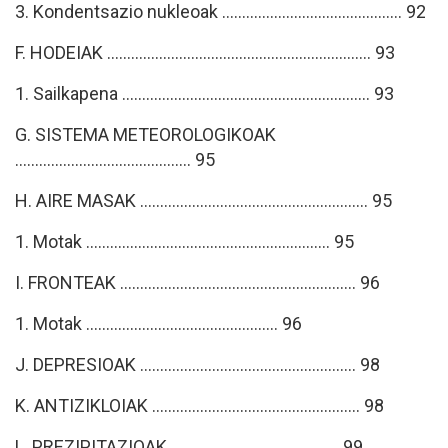
3. Kondentsazio nukleoak ............................................. 92
F. HODEIAK .................................................................. 93
1. Sailkapena .............................................................. 93
G. SISTEMA METEOROLOGIKOAK
............................................ 95
H. AIRE MASAK ......................................................... 95
1. Motak ............................................................. 95
I. FRONTEAK ........................................................... 96
1. Motak ................................................ 96
J. DEPRESIOAK ...................................................... 98
K. ANTIZIKLOIAK .................................................... 98
L. PREZIPITAZIOAK .......................................... 99