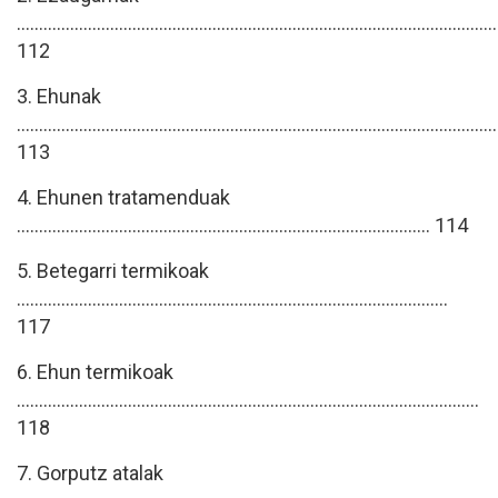
............................................................................................................
112
3. Ehunak
............................................................................................................
113
4. Ehunen tratamenduak
............................................................................................. 114
5. Betegarri termikoak
.................................................................................................
117
6. Ehun termikoak
........................................................................................................
118
7. Gorputz atalak