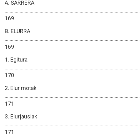
A. SARRERA
............................................................................................................
169
B. ELURRA
............................................................................................................
169
1. Egitura
............................................................................................................
170
2. Elur motak
............................................................................................................
171
3. Elurjausiak
............................................................................................................
171