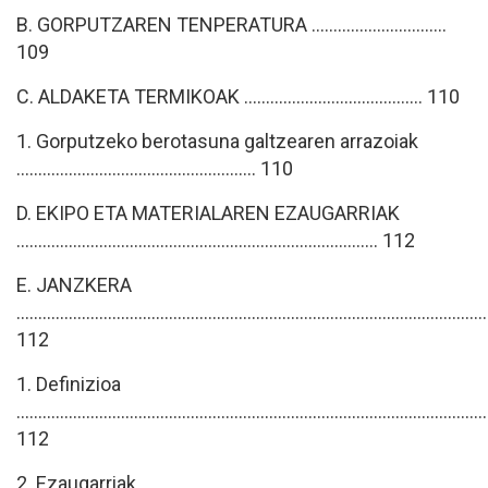
B. GORPUTZAREN TENPERATURA ...............................
109
C. ALDAKETA TERMIKOAK ......................................... 110
1. Gorputzeko berotasuna galtzearen arrazoiak
....................................................... 110
D. EKIPO ETA MATERIALAREN EZAUGARRIAK
................................................................................... 112
E. JANZKERA
............................................................................................................
112
1. Definizioa
............................................................................................................
112
2. Ezaugarriak