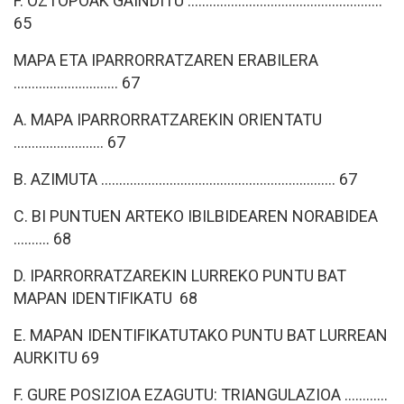
F. OZTOPOAK GAINDITU ......................................................
65
MAPA ETA IPARRORRATZAREN ERABILERA
............................. 67
A. MAPA IPARRORRATZAREKIN ORIENTATU
......................... 67
B. AZIMUTA ................................................................. 67
C. BI PUNTUEN ARTEKO IBILBIDEAREN NORABIDEA
.......... 68
D. IPARRORRATZAREKIN LURREKO PUNTU BAT
MAPAN IDENTIFIKATU 68
E. MAPAN IDENTIFIKATUTAKO PUNTU BAT LURREAN
AURKITU 69
F. GURE POSIZIOA EZAGUTU: TRIANGULAZIOA ............