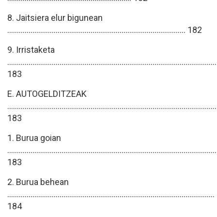
8. Jaitsiera elur bigunean
............................................................................................ 182
9. Irristaketa
............................................................................................................
183
E. AUTOGELDITZEAK
............................................................................................................
183
1. Burua goian
............................................................................................................
183
2. Burua behean
...........................................................................................................
184