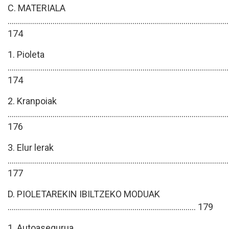
C. MATERIALA
............................................................................................................
174
1. Pioleta
............................................................................................................
174
2. Kranpoiak
............................................................................................................
176
3. Elur lerak
............................................................................................................
177
D. PIOLETAREKIN IBILTZEKO MODUAK
............................................................................................ 179
1. Autoasegurua