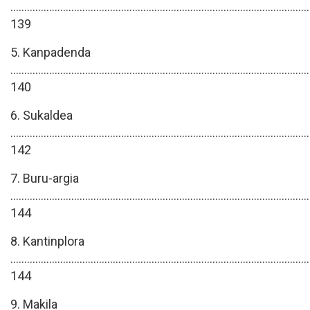
............................................................................................................
139
5. Kanpadenda
............................................................................................................
140
6. Sukaldea
............................................................................................................
142
7. Buru-argia
............................................................................................................
144
8. Kantinplora
............................................................................................................
144
9. Makila