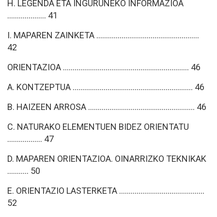
H. LEGENDA ETA INGURUNEKO INFORMAZIOA
.................... 41
I. MAPAREN ZAINKETA .....................................................
42
ORIENTAZIOA ................................................................. 46
A. KONTZEPTUA .............................................................. 46
B. HAIZEEN ARROSA ....................................................... 46
C. NATURAKO ELEMENTUEN BIDEZ ORIENTATU
.................. 47
D. MAPAREN ORIENTAZIOA. OINARRIZKO TEKNIKAK
........... 50
E. ORIENTAZIO LASTERKETA ............................................
52