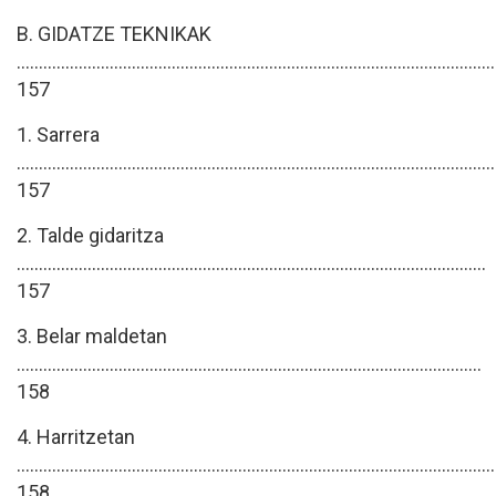
B. GIDATZE TEKNIKAK
............................................................................................................
157
1. Sarrera
............................................................................................................
157
2. Talde gidaritza
..........................................................................................................
157
3. Belar maldetan
.........................................................................................................
158
4. Harritzetan
............................................................................................................
158