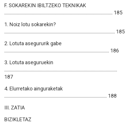
F. SOKAREKIN IBILTZEKO TEKNIKAK
.............................................................................................. 185
1. Noiz lotu sokarekin?
................................................................................................ 185
2. Lotuta asegururik gabe
........................................................................................... 186
3. Lotuta aseguruekin
..................................................................................................
187
4. Elurretako ainguraketak
......................................................................................... 188
III. ZATIA
BIZIKLETAZ