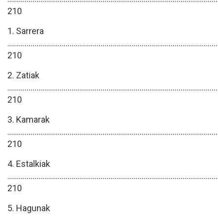
210
1. Sarrera
............................................................................................................
210
2. Zatiak
............................................................................................................
210
3. Kamarak
............................................................................................................
210
4. Estalkiak
............................................................................................................
210
5. Hagunak