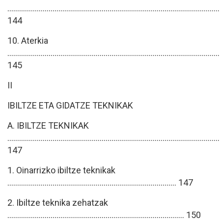
............................................................................................................
144
10. Aterkia
............................................................................................................
145
II
IBILTZE ETA GIDATZE TEKNIKAK
A. IBILTZE TEKNIKAK
............................................................................................................
147
1. Oinarrizko ibiltze teknikak
...................................................................................... 147
2. Ibiltze teknika zehatzak
.......................................................................................... 150