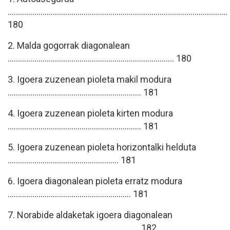
...........................................................................................................
180
2. Malda gogorrak diagonalean
................................................................................. 180
3. Igoera zuzenean pioleta makil modura
................................................................. 181
4. Igoera zuzenean pioleta kirten modura
................................................................. 181
5. Igoera zuzenean pioleta horizontalki helduta
...................................................... 181
6. Igoera diagonalean pioleta erratz modura
............................................................ 181
7. Norabide aldaketak igoera diagonalean
................................................................ 182