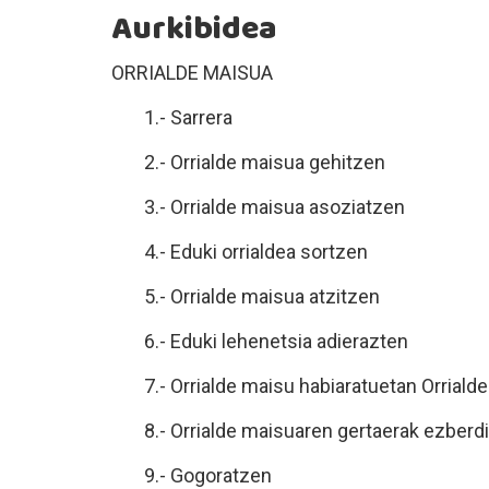
Aurkibidea
ORRIALDE MAISUA
1.- Sarrera
2.- Orrialde maisua gehitzen
3.- Orrialde maisua asoziatzen
4.- Eduki orrialdea sortzen
5.- Orrialde maisua atzitzen
6.- Eduki lehenetsia adierazten
7.- Orrialde maisu habiaratuetan Orriald
8.- Orrialde maisuaren gertaerak ezberd
9.- Gogoratzen