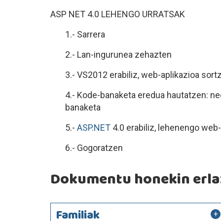
ASP NET 4.0 LEHENGO URRATSAK
1.- Sarrera
2.- Lan-ingurunea zehazten
3.- VS2012
erabiliz, web-aplikazioa sort
4.- Kode-banaketa eredua hautatzen: ne
banaketa
5.-
ASP.NET
4.0 erabiliz, lehenengo web-
6.- Gogoratzen
Dokumentu honekin erlaz
Familiak