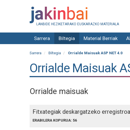
LANBIDE HEZIKETARAKO EUSKARAZKO MATERIALA
Sarrera
Biltegia
Material Berriak
A
Sarrera
Biltegia
Orrialde Maisuak ASP NET 4.0
Orrialde Maisuak A
Orrialde maisuak
Fitxategiak deskargatzeko erregistro
ERABILERA KOPURUA: 56