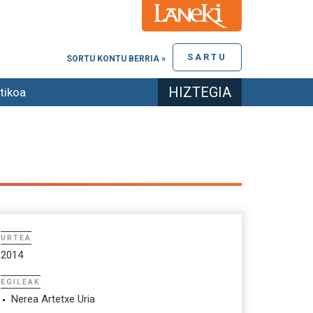
SARTU
SORTU KONTU BERRIA »
HIZTEGIA
tikoa
URTEA
2014
EGILEAK
Nerea Artetxe Uria