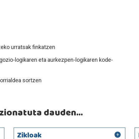
zeko urratsak finkatzen
gozio-logikaren eta aurkezpen-logikaren kode-
orrialdea sortzen
ionatuta dauden...
Zikloak