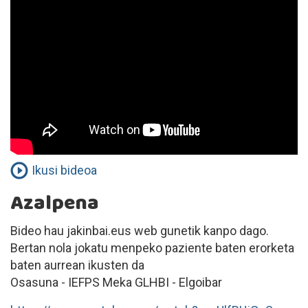
Ikusi bideoa
Azalpena
Bideo hau jakinbai.eus web gunetik kanpo dago.
Bertan nola jokatu menpeko paziente baten erorketa
baten aurrean ikusten da
Osasuna - IEFPS Meka GLHBI - Elgoibar