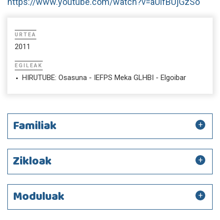
https://www.youtube.com/watch?v=aUlfBUjGzSo
URTEA
2011
EGILEAK
HIRUTUBE: Osasuna - IEFPS Meka GLHBI - Elgoibar
Familiak
Zikloak
Moduluak