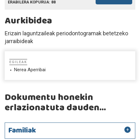
ERABILERA KOPURUA: 88
Aurkibidea
Erizain laguntzaileak periodontogramak betetzeko
jarraibideak
EGILEAK
Nerea Aperribai
Dokumentu honekin
erlazionatuta dauden...
Familiak