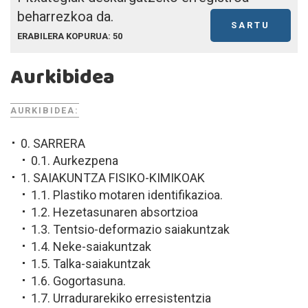
beharrezkoa da.
SARTU
ERABILERA KOPURUA: 50
Aurkibidea
AURKIBIDEA:
0. SARRERA
0.1. Aurkezpena
1. SAIAKUNTZA FISIKO-KIMIKOAK
1.1. Plastiko motaren identifikazioa.
1.2. Hezetasunaren absortzioa
1.3. Tentsio-deformazio saiakuntzak
1.4. Neke-saiakuntzak
1.5. Talka-saiakuntzak
1.6. Gogortasuna.
1.7. Urradurarekiko erresistentzia