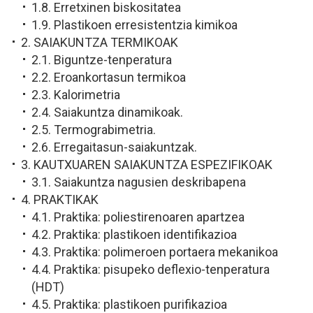
1.8. Erretxinen biskositatea
1.9. Plastikoen erresistentzia kimikoa
2. SAIAKUNTZA TERMIKOAK
2.1. Biguntze-tenperatura
2.2. Eroankortasun termikoa
2.3. Kalorimetria
2.4. Saiakuntza dinamikoak.
2.5. Termograbimetria.
2.6. Erregaitasun-saiakuntzak.
3. KAUTXUAREN SAIAKUNTZA ESPEZIFIKOAK
3.1. Saiakuntza nagusien deskribapena
4. PRAKTIKAK
4.1. Praktika: poliestirenoaren apartzea
4.2. Praktika: plastikoen identifikazioa
4.3. Praktika: polimeroen portaera mekanikoa
4.4. Praktika: pisupeko deflexio-tenperatura
(HDT)
4.5. Praktika: plastikoen purifikazioa