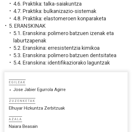
4.6. Praktika: talka-saiakuntza
4.7. Praktika: bulkanizazio-sistemak
4.8. Praktika: elastomeroen konparaketa
5. ERANSKINAK
5.1. Eranskina: polimero batzuen izenak eta
laburtzapenak
5.2. Eranskina: erresistentzia kimikoa
5.3. Eranskina: polimero batzuen dentsitatea
5.4. Eranskina: identifikaziorako laguntzak
EGILEAK
Jose Jabier Egurrola Agirre
ZUZENKETAK
Elhuyar Hizkuntza Zerbitzuak
AZALA
Naiara Beasain