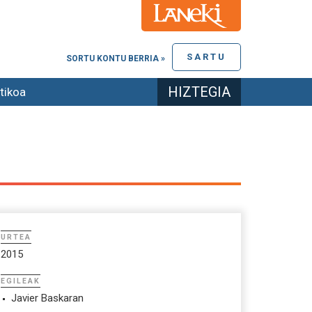
SARTU
SORTU KONTU BERRIA »
HIZTEGIA
tikoa
URTEA
2015
EGILEAK
Javier Baskaran