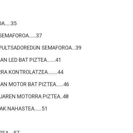
.....35
EMAFOROA......37
O PULTSADOREDUN SEMAFOROA...39
 LED BAT PIZTEA.......41
A KONTROLATZEA........44
AN MOTOR BAT PIZTEA......46
LUAREN MOTORRA PIZTEA..48
AK NAHASTEA......51
EA....57