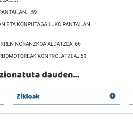
PANTAILAN....59
D-AN ETA KONPUTAGAILUKO PANTAILAN
TORREN NORANZKOA ALDATZEA..66
SERBOMOTOREAK KONTROLATZEA...69
ionatuta dauden...
Zikloak