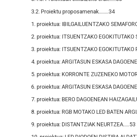
3.2. Proiektu proposamenak........34
1. proiektua: IBILGAILUENTZAKO SEMAFOROA
2. proiektua: ITSUENTZAKO EGOKITUTAKO S
3. proiektua: ITSUENTZAKO EGOKITUTAK
4. proiektua: ARGITASUN ESKASA DAGOENEAN
5. proiektua: KORRONTE ZUZENEKO MOTORR
6. proiektua: ARGITASUN ESKASA DAGOENE
7. proiektua: BERO DAGOENEAN HAIZAGAI
8. proiektua: RGB MOTAKO LED BATEN ARGI
9. proiektua: DISTANTZIAK NEURTZEA.....53
10. proiektua: LED DIODOEN DISTIRA ALDATZ