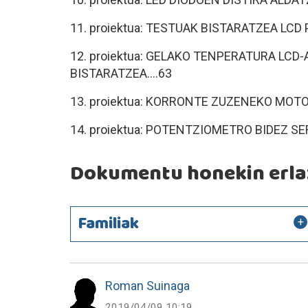
11. proiektua: TESTUAK BISTARATZEA LCD 
12. proiektua: GELAKO TENPERATURA LC
BISTARATZEA....63
13. proiektua: KORRONTE ZUZENEKO MO
14. proiektua: POTENTZIOMETRO BIDEZ 
Dokumentu honekin erlaz
Familiak
Roman Suinaga
2019/04/09 10:19