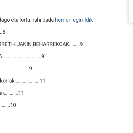
dago eta lortu nahi bada
hemen egin klik
...6
ETIK JAKIN BEHARREKOAK.........9
.....................9
.................9
.....................11
..........11
.......10