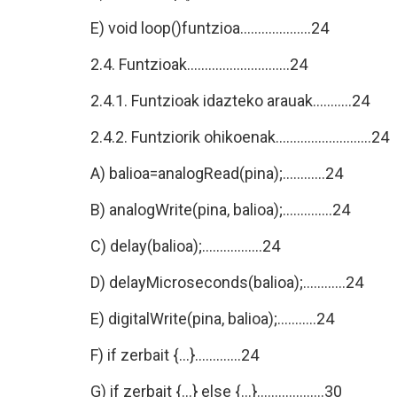
E) void loop()funtzioa....................24
2.4. Funtzioak.............................24
2.4.1. Funtzioak idazteko arauak...........24
2.4.2. Funtziorik ohikoenak...........................24
A) balioa=analogRead(pina);............24
B) analogWrite(pina, balioa);..............24
C) delay(balioa);.................24
D) delayMicroseconds(balioa);............24
E) digitalWrite(pina, balioa);...........24
F) if zerbait {...}.............24
G) if zerbait {...} else {...}...................30