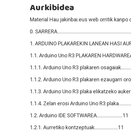
Aurkibidea
Material Hau jakinbai.eus web orritik kanpo 
0. SARRERA..............................................................
1. ARDUINO PLAKAREKIN LANEAN HASI AURR
1.1. Arduino Uno R3 PLAKAREN HARDWAREA............
1.1.1. Arduino Uno R3 plakaren osagaiak................
1.1.2. Arduino Uno R3 plakaren ezaugarri orokorrak
1.1.3. Arduino Uno R3 plaka elikatzeko aukerak.
1.1.4. Zelan erosi Arduino Uno R3 plaka............
1.2. Arduino IDE SOFTWAREA......................11
1.2.1. Aurretiko kontzeptuak....................11