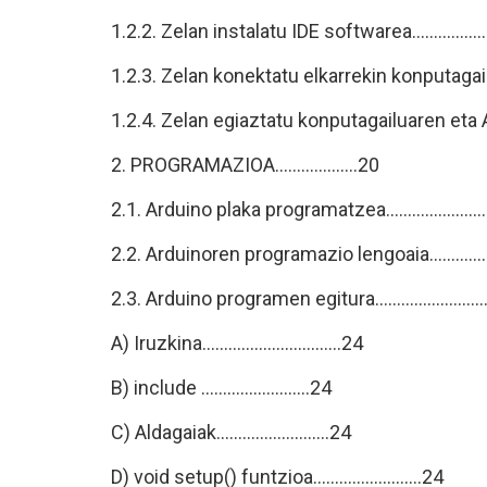
1.2.2. Zelan instalatu IDE softwarea..................
1.2.3. Zelan konektatu elkarrekin konputagailua
1.2.4. Zelan egiaztatu konputagailuaren eta A
2. PROGRAMAZIOA...................20
2.1. Arduino plaka programatzea......................
2.2. Arduinoren programazio lengoaia..............
2.3. Arduino programen egitura..........................
A) Iruzkina................................24
B) include .........................24
C) Aldagaiak..........................24
D) void setup() funtzioa.........................24