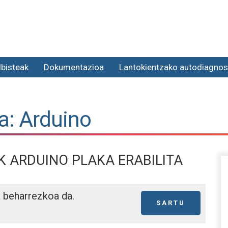
lbisteak
Dokumentazioa
Lantokientzako autodiagnos
a: Arduino
 ARDUINO PLAKA ERABILITA
a beharrezkoa da.
SARTU