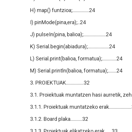
H) map() funtzioa;..............24
I) pinMode(pina,era);..24
J) pulseIn(pina, balioa);...................24
K) Serial.begin(abiadura);..................24
L) Serial.print(balioa, formatua);............24
M) Serial.println(balioa, formatua);.......24
3. PROIEKTUAK...............32
3.1. Proiektuak muntatzen hasi aurretik, zeha
3.1.1. Proiektuak muntatzeko erak..................
3.1.2. Board plaka..........32
3.1.3. Proiektuak elikatzeko erak......33