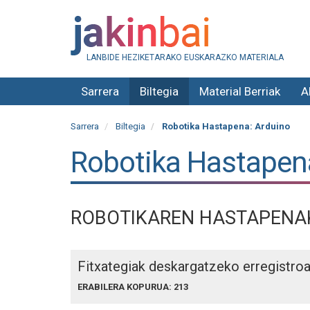
LANBIDE HEZIKETARAKO EUSKARAZKO MATERIALA
Sarrera
Biltegia
Material Berriak
A
Sarrera
Biltegia
Robotika Hastapena: Arduino
Robotika Hastapen
ROBOTIKAREN HASTAPENAK
Fitxategiak deskargatzeko erregistro
ERABILERA KOPURUA: 213