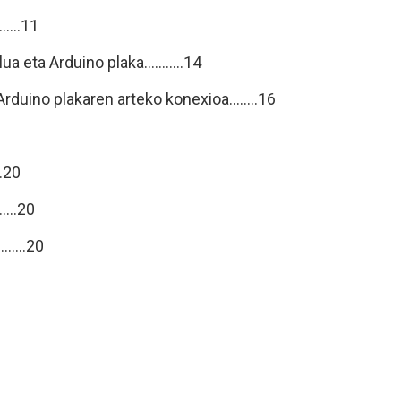
.....11
 eta Arduino plaka...........14
rduino plakaren arteko konexioa........16
..20
....20
.......20