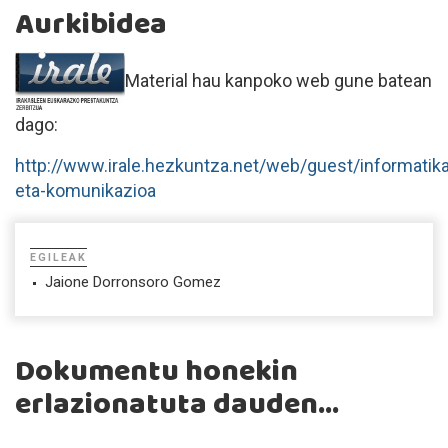
Aurkibidea
Material hau kanpoko web gune batean
dago:
http://www.irale.hezkuntza.net/web/guest/informatika
eta-komunikazioa
EGILEAK
Jaione Dorronsoro Gomez
Dokumentu honekin
erlazionatuta dauden...