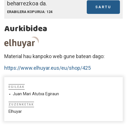
beharrezkoa da.
SARTU
ERABILERA KOPURUA: 124
Aurkibidea
Material hau kanpoko web gune batean dago:
https://www.elhuyar.eus/eu/shop/425
EGILEAK
Juan Mari Atutxa Egiraun
ZUZENKETAK
Elhuyar