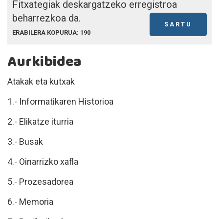
Fitxategiak deskargatzeko erregistroa
beharrezkoa da.
SARTU
ERABILERA KOPURUA: 190
Aurkibidea
Atakak eta kutxak
1.- Informatikaren Historioa
2.- Elikatze iturria
3.- Busak
4.- Oinarrizko xafla
5.- Prozesadorea
6.- Memoria