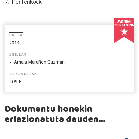
7.- Periferikoak
JAKINBAI
ZIURTAGIRIA
URTEA
2014
EGILEAK
Amaia Marañon Guzman
ZUZENKETAK
IRALE
Dokumentu honekin
erlazionatuta dauden...