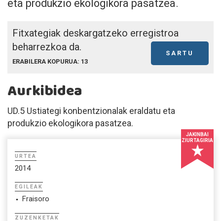
eta produkzio ekologikora pasatzea.
Fitxategiak deskargatzeko erregistroa
beharrezkoa da.
SARTU
ERABILERA KOPURUA: 13
Aurkibidea
UD.5 Ustiategi konbentzionalak eraldatu eta
produkzio ekologikora pasatzea.
JAKINBAI
ZIURTAGIRIA
URTEA
2014
EGILEAK
Fraisoro
ZUZENKETAK