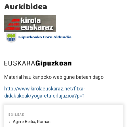
Aurkibidea
Material hau kanpoko web gune batean dago:
http://www.kirolaeuskaraz.net/fitxa-
didaktikoak/yoga-eta-erlajazioa?p=1
EGILEAK
Agirre Beitia, Roman