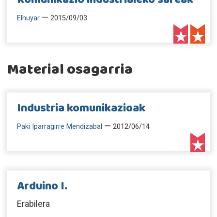
—
Elhuyar
2015/09/03
Material osagarria
Industria komunikazioak
—
Paki Iparragirre Mendizabal
2012/06/14
Arduino I.
Erabilera