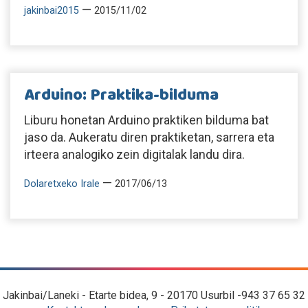
—
jakinbai2015
2015/11/02
Arduino: Praktika-bilduma
Liburu honetan Arduino praktiken bilduma bat
jaso da. Aukeratu diren praktiketan, sarrera eta
irteera analogiko zein digitalak landu dira.
—
Dolaretxeko Irale
2017/06/13
Jakinbai/Laneki - Etarte bidea, 9 - 20170 Usurbil -943 37 65 32