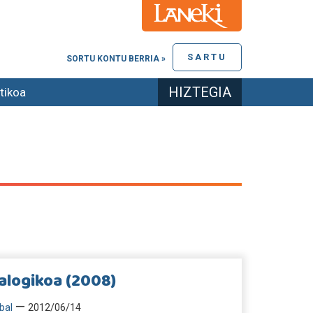
SARTU
SORTU KONTU BERRIA »
HIZTEGIA
tikoa
alogikoa (2008)
—
bal
2012/06/14