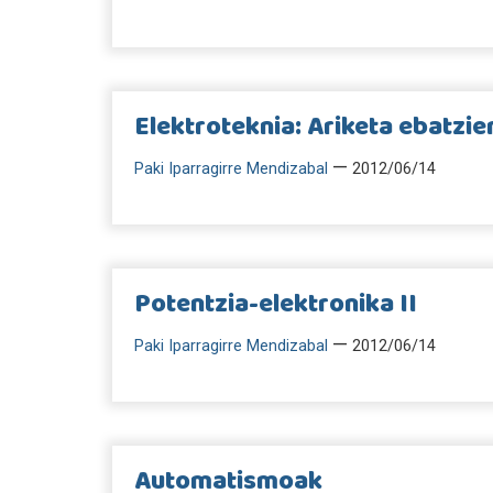
Elektroteknia: Ariketa ebatzi
—
Paki Iparragirre Mendizabal
2012/06/14
Potentzia-elektronika II
—
Paki Iparragirre Mendizabal
2012/06/14
Automatismoak