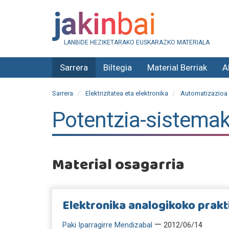
LANBIDE HEZIKETARAKO EUSKARAZKO MATERIALA
Sarrera
Biltegia
Material Berriak
A
Sarrera
Elektrizitatea eta elektronika
Automatizazioa e
Potentzia-sistema
Material osagarria
Elektronika analogikoko prakt
—
Paki Iparragirre Mendizabal
2012/06/14