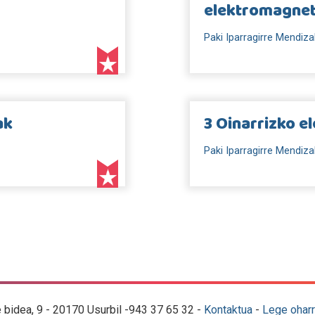
elektromagnet
Paki Iparragirre Mendiza
ak
3 Oinarrizko e
Paki Iparragirre Mendiza
e bidea, 9 - 20170 Usurbil -943 37 65 32 -
Kontaktua
-
Lege oharr