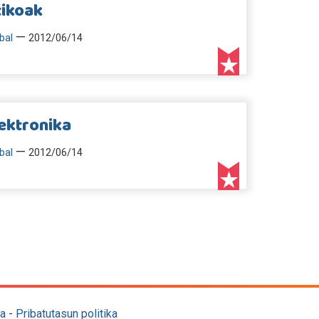
ikoak
—
bal
2012/06/14
lektronika
—
bal
2012/06/14
a
-
Pribatutasun politika