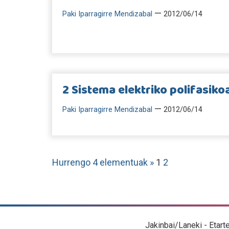
—
Paki Iparragirre Mendizabal
2012/06/14
2 Sistema elektriko polifasiko
—
Paki Iparragirre Mendizabal
2012/06/14
Hurrengo 4 elementuak »
1
2
Jakinbai/Laneki - Etart