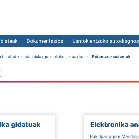
lbisteak
Dokumentazioa
Lantokientzako autodiagnos
ta robotika industriala (goi mailako zikloa) loe
Potentzia-sistemak
k
ika gidatuak
Elektronika an
Paki Iparragirre Mendiza