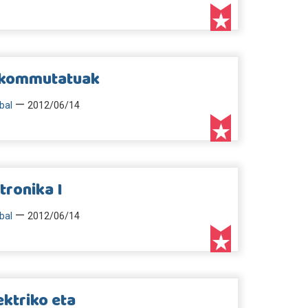
i kommutatuak
—
bal
2012/06/14
tronika I
—
bal
2012/06/14
ktriko eta