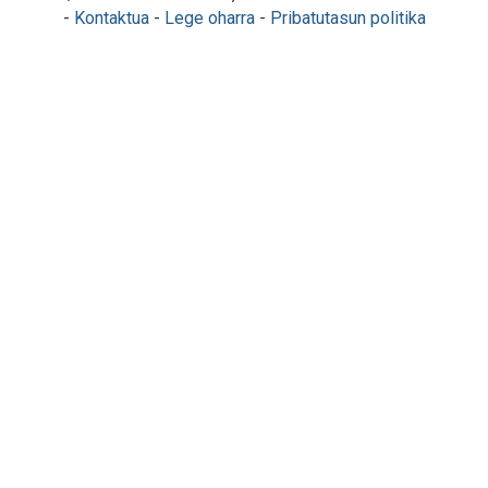
-
Kontaktua
-
Lege oharra
-
Pribatutasun politika