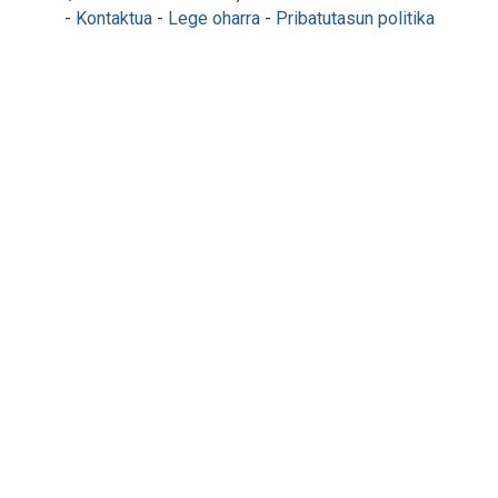
-
Kontaktua
-
Lege oharra
-
Pribatutasun politika