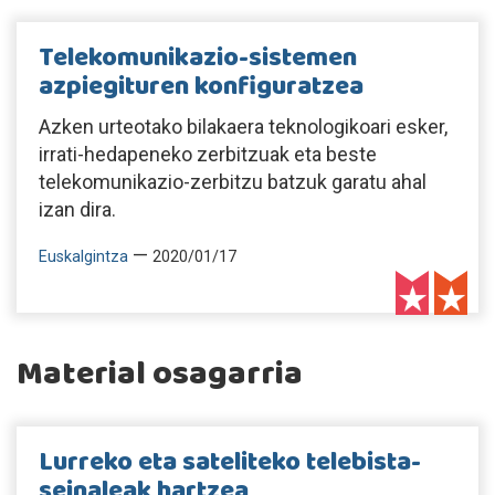
Telekomunikazio-sistemen
azpiegituren konfiguratzea
Azken urteotako bilakaera teknologikoari esker,
irrati-hedapeneko zerbitzuak eta beste
telekomunikazio-zerbitzu batzuk garatu ahal
izan dira.
—
Euskalgintza
2020/01/17
Material osagarria
Lurreko eta sateliteko telebista-
seinaleak hartzea