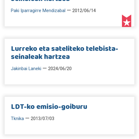
—
Paki Iparragirre Mendizabal
2012/06/14
Lurreko eta sateliteko telebista-
seinaleak hartzea
—
Jakinbai Laneki
2024/06/20
LDT-ko emisio-goiburu
—
Tknika
2013/07/03