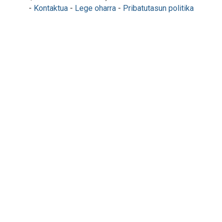
-
Kontaktua
-
Lege oharra
-
Pribatutasun politika