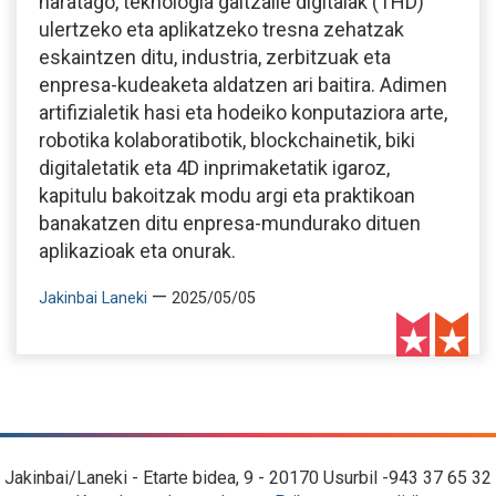
haratago, teknologia gaitzaile digitalak (THD)
ulertzeko eta aplikatzeko tresna zehatzak
eskaintzen ditu, industria, zerbitzuak eta
enpresa-kudeaketa aldatzen ari baitira. Adimen
artifizialetik hasi eta hodeiko konputaziora arte,
robotika kolaboratibotik, blockchainetik, biki
digitaletatik eta 4D inprimaketatik igaroz,
kapitulu bakoitzak modu argi eta praktikoan
banakatzen ditu enpresa-mundurako dituen
aplikazioak eta onurak.
—
Jakinbai Laneki
2025/05/05
Jakinbai/Laneki - Etarte bidea, 9 - 20170 Usurbil -943 37 65 32