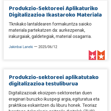
Produkzio-Sektoreei Aplikaturiko
Digitalizazioa Ikastaroko Materiala
Tknikako lantaldearen formakuntza saioko
materiala partekatzen da: aurkezpenak,
irakurgaiak, galdetegiak, material osagarria.
—
Jakinbai Laneki
2025/06/12
Produkzio-sektoreei aplikatutako
digitalizazioa testuliburua
Digitalizazioak ekoizpen-sektoreetan duen
eraginari buruzko ikuspegi argia, egituratua eta
praktikoa eskaintzen du liburu honek. Teoriaz