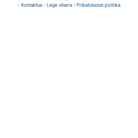
-
Kontaktua
-
Lege oharra
-
Pribatutasun politika