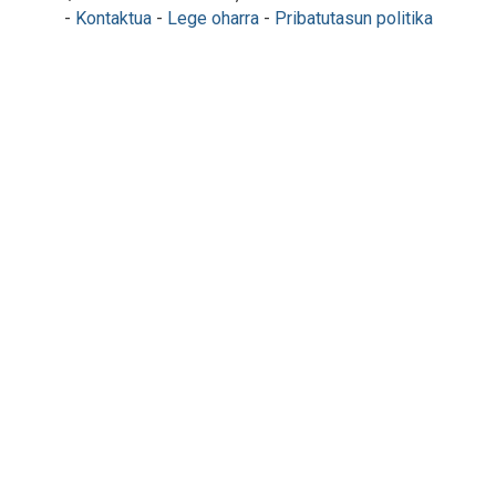
-
Kontaktua
-
Lege oharra
-
Pribatutasun politika