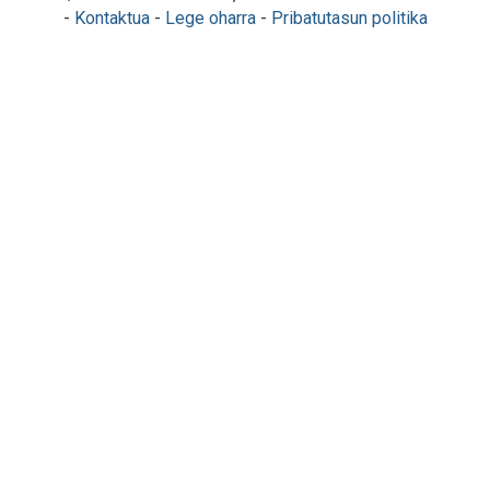
-
Kontaktua
-
Lege oharra
-
Pribatutasun politika