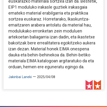
euskarazko materiala sortzea izan da. Bestetik,
EIP1 moduluko irakasle guztiek irakasgaia
emateko material erabilgarria eta praktikoa
sortzea euskaraz. Horretarako, Ikaskuntza-
emaitzaren arabera antolatu da material hau,
modulukako erronketan zein moduluen
artekoetan baliagarria izan dadin, eta ikastetxe
bakoitzak bere errealitatera egokitzeko aukera
izan dezan. Material honek EIMA onespena
dauka eta behin-behinekoa da. Behin-betiko
materiala EIMA katalogoan argitaratuko da eta
orduan, hemen ere eguneratu egingo da.
—
Jakinbai Laneki
2025/04/08