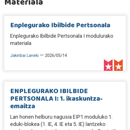
Materiala
Enplegurako Ibilbide Pertsonala
Enplegurako Ibilbide Pertsonala I modulurako
materiala
—
Jakinbai Laneki
2026/05/14
ENPLEGURAKO IBILBIDE
PERTSONALA I: 1. ikaskuntza-
emaitza
Lan honen helburu nagusia EIP1 moduluko 1.
eduki-blokea (1. IE, 4. IE eta 5. IE) lantzeko