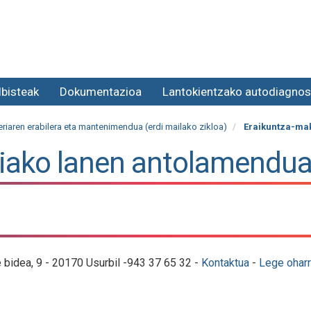
lbisteak
Dokumentazioa
Lantokientzako autodiagnos
eriaren erabilera eta mantenimendua (erdi mailako zikloa)
Eraikuntza-mak
riako lanen antolamendu
e bidea, 9 - 20170 Usurbil -943 37 65 32 -
Kontaktua
-
Lege oharr