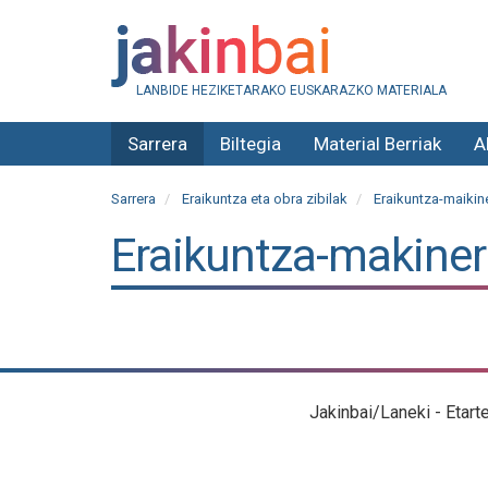
LANBIDE HEZIKETARAKO EUSKARAZKO MATERIALA
Sarrera
Biltegia
Material Berriak
A
Sarrera
Eraikuntza eta obra zibilak
Eraikuntza-maikin
Eraikuntza-makine
Jakinbai/Laneki - Etart