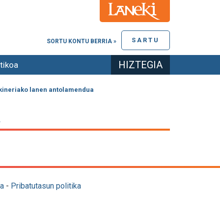
SARTU
SORTU KONTU BERRIA »
HIZTEGIA
tikoa
ineriako lanen antolamendua
a
a
-
Pribatutasun politika