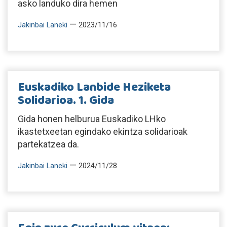
asko landuko dira hemen
—
Jakinbai Laneki
2023/11/16
Euskadiko Lanbide Heziketa
Solidarioa. 1. Gida
Gida honen helburua Euskadiko LHko
ikastetxeetan egindako ekintza solidarioak
partekatzea da.
—
Jakinbai Laneki
2024/11/28