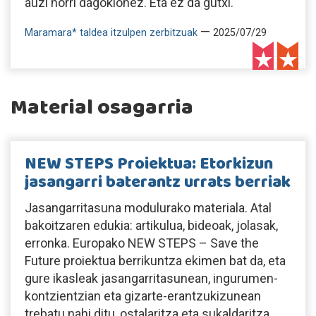
auzi horri dagokionez. Eta ez da gutxi.
—
Maramara* taldea itzulpen zerbitzuak
2025/07/29
Material osagarria
NEW STEPS Proiektua: Etorkizun
jasangarri baterantz urrats berriak
Jasangarritasuna modulurako materiala. Atal
bakoitzaren edukia: artikulua, bideoak, jolasak,
erronka. Europako NEW STEPS – Save the
Future proiektua berrikuntza ekimen bat da, eta
gure ikasleak jasangarritasunean, ingurumen-
kontzientzian eta gizarte-erantzukizunean
trebatu nahi ditu, ostalaritza eta sukaldaritza