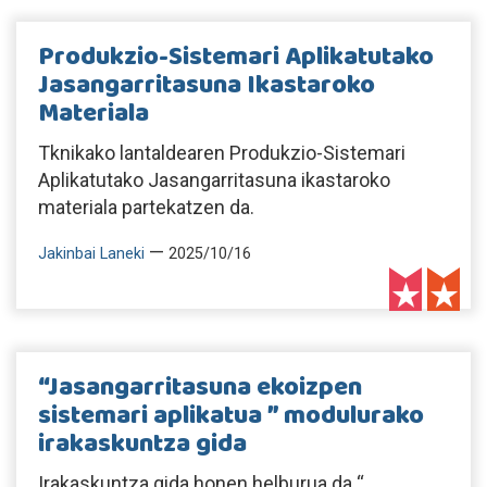
Produkzio-Sistemari Aplikatutako
Jasangarritasuna Ikastaroko
Materiala
Tknikako lantaldearen Produkzio-Sistemari
Aplikatutako Jasangarritasuna ikastaroko
materiala partekatzen da.
—
Jakinbai Laneki
2025/10/16
“Jasangarritasuna ekoizpen
sistemari aplikatua ” modulurako
irakaskuntza gida
Irakaskuntza gida honen helburua da “