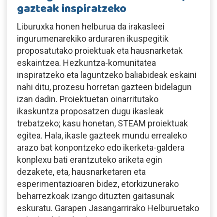
gazteak inspiratzeko
Liburuxka honen helburua da irakasleei
ingurumenarekiko arduraren ikuspegitik
proposatutako proiektuak eta hausnarketak
eskaintzea. Hezkuntza-komunitatea
inspiratzeko eta laguntzeko baliabideak eskaini
nahi ditu, prozesu horretan gazteen bidelagun
izan dadin. Proiektuetan oinarritutako
ikaskuntza proposatzen dugu ikasleak
trebatzeko; kasu honetan, STEAM proiektuak
egitea. Hala, ikasle gazteek mundu errealeko
arazo bat konpontzeko edo ikerketa-galdera
konplexu bati erantzuteko ariketa egin
dezakete, eta, hausnarketaren eta
esperimentazioaren bidez, etorkizunerako
beharrezkoak izango dituzten gaitasunak
eskuratu. Garapen Jasangarrirako Helburuetako