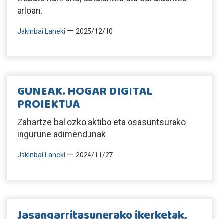
arloan.
—
Jakinbai Laneki
2025/12/10
GUNEAK. HOGAR DIGITAL
PROIEKTUA
Zahartze baliozko aktibo eta osasuntsurako
ingurune adimendunak
—
Jakinbai Laneki
2024/11/27
Jasangarritasunerako ikerketak,