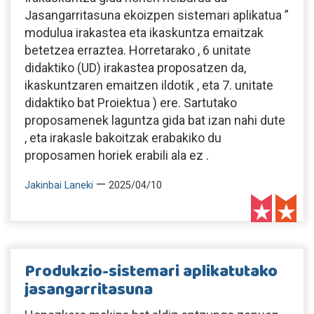
Jasangarritasuna ekoizpen sistemari aplikatua ”
modulua irakastea eta ikaskuntza emaitzak
betetzea erraztea. Horretarako , 6 unitate
didaktiko (UD) irakastea proposatzen da,
ikaskuntzaren emaitzen ildotik , eta 7. unitate
didaktiko bat Proiektua ) ere. Sartutako
proposamenek laguntza gida bat izan nahi dute
, eta irakasle bakoitzak erabakiko du
proposamen horiek erabili ala ez .
—
Jakinbai Laneki
2025/04/10
Produkzio-sistemari aplikatutako
jasangarritasuna