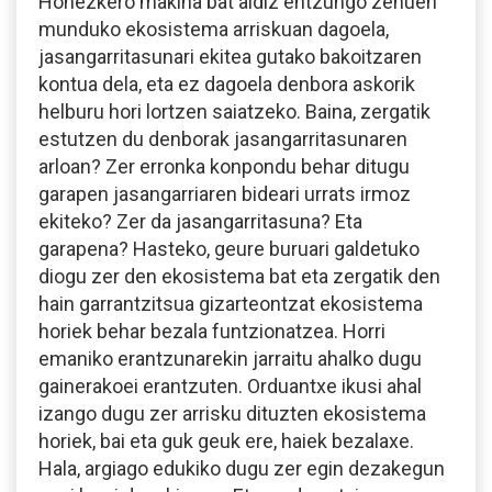
Honezkero makina bat aldiz entzungo zenuen
munduko ekosistema arriskuan dagoela,
jasangarritasunari ekitea gutako bakoitzaren
kontua dela, eta ez dagoela denbora askorik
helburu hori lortzen saiatzeko. Baina, zergatik
estutzen du denborak jasangarritasunaren
arloan? Zer erronka konpondu behar ditugu
garapen jasangarriaren bideari urrats irmoz
ekiteko? Zer da jasangarritasuna? Eta
garapena? Hasteko, geure buruari galdetuko
diogu zer den ekosistema bat eta zergatik den
hain garrantzitsua gizarteontzat ekosistema
horiek behar bezala funtzionatzea. Horri
emaniko erantzunarekin jarraitu ahalko dugu
gainerakoei erantzuten. Orduantxe ikusi ahal
izango dugu zer arrisku dituzten ekosistema
horiek, bai eta guk geuk ere, haiek bezalaxe.
Hala, argiago edukiko dugu zer egin dezakegun