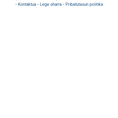
-
Kontaktua
-
Lege oharra
-
Pribatutasun politika