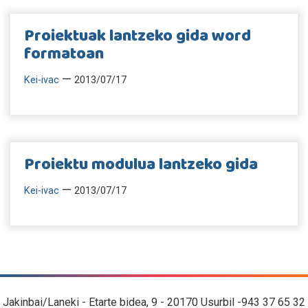
Proiektuak lantzeko gida word
formatoan
—
Kei-ivac
2013/07/17
Proiektu modulua lantzeko gida
—
Kei-ivac
2013/07/17
Jakinbai/Laneki - Etarte bidea, 9 - 20170 Usurbil -943 37 65 32