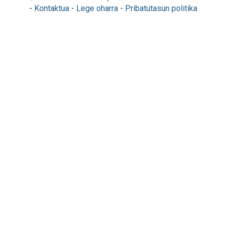
-
Kontaktua
-
Lege oharra
-
Pribatutasun politika