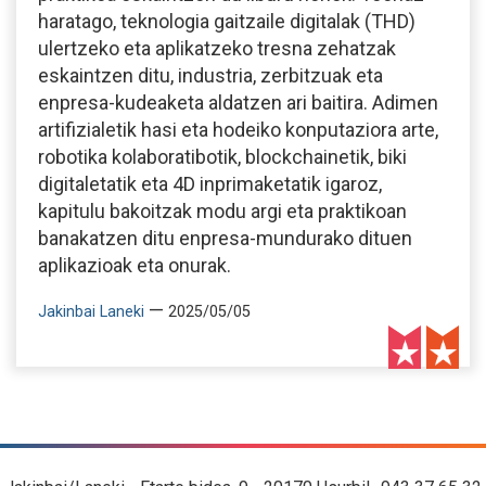
haratago, teknologia gaitzaile digitalak (THD)
ulertzeko eta aplikatzeko tresna zehatzak
eskaintzen ditu, industria, zerbitzuak eta
enpresa-kudeaketa aldatzen ari baitira. Adimen
artifizialetik hasi eta hodeiko konputaziora arte,
robotika kolaboratibotik, blockchainetik, biki
digitaletatik eta 4D inprimaketatik igaroz,
kapitulu bakoitzak modu argi eta praktikoan
banakatzen ditu enpresa-mundurako dituen
aplikazioak eta onurak.
—
Jakinbai Laneki
2025/05/05