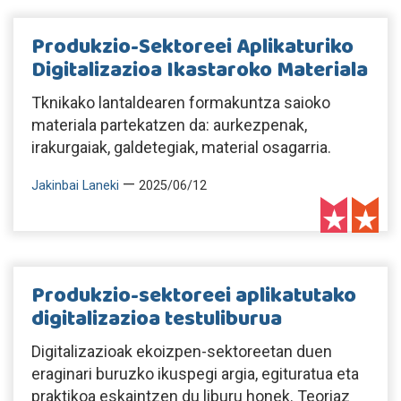
Produkzio-Sektoreei Aplikaturiko
Digitalizazioa Ikastaroko Materiala
Tknikako lantaldearen formakuntza saioko
materiala partekatzen da: aurkezpenak,
irakurgaiak, galdetegiak, material osagarria.
—
Jakinbai Laneki
2025/06/12
Produkzio-sektoreei aplikatutako
digitalizazioa testuliburua
Digitalizazioak ekoizpen-sektoreetan duen
eraginari buruzko ikuspegi argia, egituratua eta
praktikoa eskaintzen du liburu honek. Teoriaz