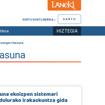
SARTU
SORTU KONTU BERRIA »
HIZTEGIA
tikoa
asangarritasuna
tasuna
una ekoizpen sistemari
dulurako irakaskuntza gida