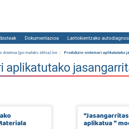
lbisteak
Dokumentazioa
Lantokientzako autodiagnos
 diseinua (goi mailako zikloa) loe
Produkzio-sistemari aplikatutako j
i aplikatutako jasangarri
tako
“Jasangarritas
Materiala
aplikatua ” mo