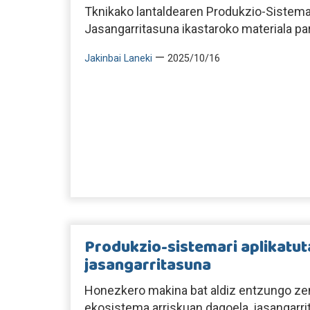
Tknikako lantaldearen Produkzio-Sistemar
Jasangarritasuna ikastaroko materiala pa
—
Jakinbai Laneki
2025/10/16
Produkzio-sistemari aplikatu
jasangarritasuna
Honezkero makina bat aldiz entzungo 
ekosistema arriskuan dagoela, jasangarri