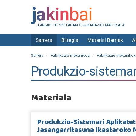
LANBIDE HEZIKETARAKO EUSKARAZKO MATERIALA
Sarrera
Biltegia
Material Berriak
A
Sarrera
Fabrikazio mekanikoa
Fabrikazio mekanikoko
Produkzio-sistemar
Materiala
Produkzio-Sistemari Aplikatu
Jasangarritasuna Ikastaroko 