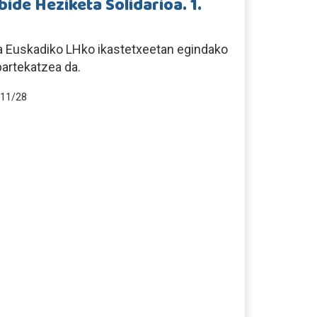
ide Heziketa Solidarioa. 1.
a Euskadiko LHko ikastetxeetan egindako
partekatzea da.
11/28