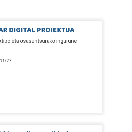
AR DIGITAL PROIEKTUA
ktibo eta osasuntsurako ingurune
11/27