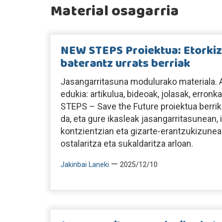
Material osagarria
NEW STEPS Proiektua: Etorkiz
baterantz urrats berriak
Jasangarritasuna modulurako materiala. A
edukia: artikulua, bideoak, jolasak, erro
STEPS – Save the Future proiektua berri
da, eta gure ikasleak jasangarritasunean
kontzientzian eta gizarte-erantzukizunean
ostalaritza eta sukaldaritza arloan.
—
Jakinbai Laneki
2025/12/10