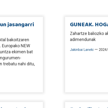
un jasangarri
GUNEAK. HOG
Zahartze baliozko a
adimendunak
tal bakoitzaren
nka. Europako NEW
—
Jakinbai Laneki
2024/
kuntza ekimen bat
, ingurumen-
 trebatu nahi ditu,