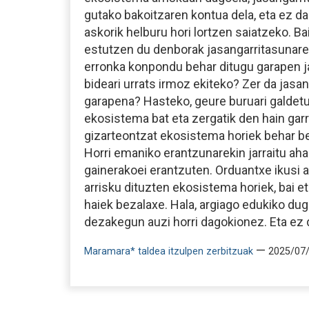
gutako bakoitzaren kontua dela, eta ez d
askorik helburu hori lortzen saiatzeko. Ba
estutzen du denborak jasangarritasunare
erronka konpondu behar ditugu garapen j
bideari urrats irmoz ekiteko? Zer da jasa
garapena? Hasteko, geure buruari galdet
ekosistema bat eta zergatik den hain gar
gizarteontzat ekosistema horiek behar b
Horri emaniko erantzunarekin jarraitu ah
gainerakoei erantzuten. Orduantxe ikusi 
arrisku dituzten ekosistema horiek, bai e
haiek bezalaxe. Hala, argiago edukiko dug
dezakegun auzi horri dagokionez. Eta ez d
—
Maramara* taldea itzulpen zerbitzuak
2025/07