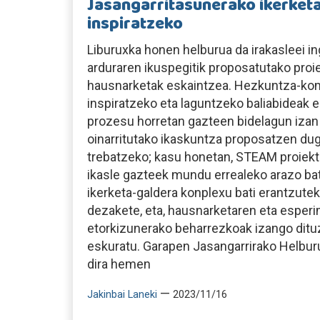
Jasangarritasunerako ikerket
inspiratzeko
Liburuxka honen helburua da irakasleei 
arduraren ikuspegitik proposatutako proi
hausnarketak eskaintzea. Hezkuntza-ko
inspiratzeko eta laguntzeko baliabideak es
prozesu horretan gazteen bidelagun izan 
oinarritutako ikaskuntza proposatzen dug
trebatzeko; kasu honetan, STEAM proiektu
ikasle gazteek mundu errealeko arazo b
ikerketa-galdera konplexu bati erantzutek
dezakete, eta, hausnarketaren eta esper
etorkizunerako beharrezkoak izango ditu
eskuratu. Garapen Jasangarrirako Helbur
dira hemen
—
Jakinbai Laneki
2023/11/16