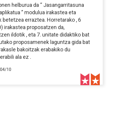
onen helburua da “ Jasangarritasuna
aplikatua ” modulua irakastea eta
 betetzea erraztea. Horretarako , 6
D) irakastea proposatzen da,
n ildotik , eta 7. unitate didaktiko bat
rtutako proposamenek laguntza gida bat
 irakasle bakoitzak erabakiko du
abili ala ez .
04/10