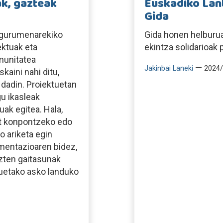
ak, gazteak
Euskadiko Lanb
Gida
ingurumenarekiko
Gida honen helburu
ektuak eta
ekintza solidarioak 
munitatea
—
Jakinbai Laneki
2024/
kaini nahi ditu,
dadin. Proiektuetan
u ikasleak
ak egitea. Hala,
at konpontzeko edo
o ariketa egin
imentazioaren bidez,
zten gaitasunak
uetako asko landuko