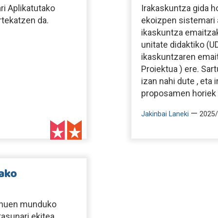
i Aplikatutako
Irakaskuntza gida h
rtekatzen da.
ekoizpen sistemari 
ikaskuntza emaitzak
unitate didaktiko (U
ikaskuntzaren emaitze
Proiektua ) ere. Sa
izan nahi dute , eta
proposamen horiek er
—
Jakinbai Laneki
2025/
tako
zenuen munduko
tasunari ekitea