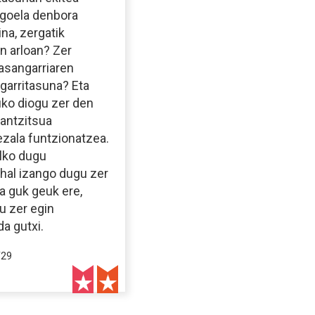
agoela denbora
ina, zergatik
n arloan? Zer
asangarriaren
ngarritasuna? Eta
uko diogu zer den
rantzitsua
ezala funtzionatzea.
alko dugu
ahal izango dugu zer
ta guk geuk ere,
u zer egin
a gutxi.
/29