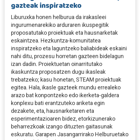
gazteak inspiratzeko
Liburuxka honen helburua da irakasleei
ingurumenarekiko arduraren ikuspegitik
proposatutako proiektuak eta hausnarketak
eskaintzea. Hezkuntza-komunitatea
inspiratzeko eta laguntzeko baliabideak eskaini
nahi ditu, prozesu horretan gazteen bidelagun
izan dadin. Proiektuetan oinarritutako
ikaskuntza proposatzen dugu ikasleak
trebatzeko; kasu honetan, STEAM proiektuak
egitea. Hala, ikasle gazteek mundu errealeko
arazo bat konpontzeko edo ikerketa-galdera
konplexu bati erantzuteko ariketa egin
dezakete, eta, hausnarketaren eta
esperimentazioaren bidez, etorkizunerako
beharrezkoak izango dituzten gaitasunak
eskuratu. Garapen Jasangarrirako Helburuetako