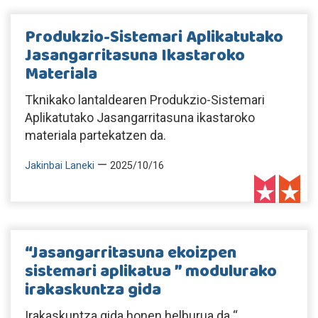
Produkzio-Sistemari Aplikatutako
Jasangarritasuna Ikastaroko
Materiala
Tknikako lantaldearen Produkzio-Sistemari
Aplikatutako Jasangarritasuna ikastaroko
materiala partekatzen da.
—
Jakinbai Laneki
2025/10/16
“Jasangarritasuna ekoizpen
sistemari aplikatua ” modulurako
irakaskuntza gida
Irakaskuntza gida honen helburua da “