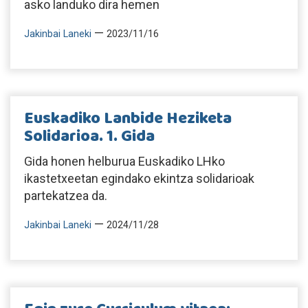
asko landuko dira hemen
—
Jakinbai Laneki
2023/11/16
Euskadiko Lanbide Heziketa
Solidarioa. 1. Gida
Gida honen helburua Euskadiko LHko
ikastetxeetan egindako ekintza solidarioak
partekatzea da.
—
Jakinbai Laneki
2024/11/28