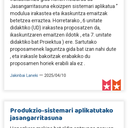
Jasangarritasuna ekoizpen sistemari aplikatua ”
modulua irakastea eta ikaskuntza emaitzak
betetzea erraztea. Horretarako , 6 unitate
didaktiko (UD) irakastea proposatzen da,
ikaskuntzaren emaitzen ildotik , eta 7. unitate
didaktiko bat Proiektua ) ere. Sartutako
proposamenek laguntza gida bat izan nahi dute
, eta irakasle bakoitzak erabakiko du
proposamen horiek erabili ala ez .
—
Jakinbai Laneki
2025/04/10
Produkzio-sistemari aplikatutako
jasangarritasuna