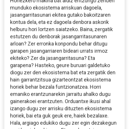
Honezkero makina bat aldiz entzungo zenuen
munduko ekosistema arriskuan dagoela,
jasangarritasunari ekitea gutako bakoitzaren
kontua dela, eta ez dagoela denbora askorik
helburu hori lortzen saiatzeko. Baina, zergatik
estutzen du denborak jasangarritasunaren
arloan? Zer erronka konpondu behar ditugu
garapen jasangarriaren bideari urrats irmoz
ekiteko? Zer da jasangarritasuna? Eta
garapena? Hasteko, geure buruari galdetuko
diogu zer den ekosistema bat eta zergatik den
hain garrantzitsua gizarteontzat ekosistema
horiek behar bezala funtzionatzea. Horri
emaniko erantzunarekin jarraitu ahalko dugu
gainerakoei erantzuten. Orduantxe ikusi ahal
izango dugu zer arrisku dituzten ekosistema
horiek, bai eta guk geuk ere, haiek bezalaxe.
Hala, argiago edukiko dugu zer egin dezakegun