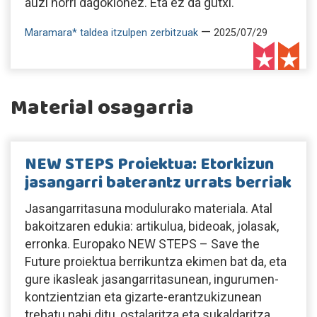
auzi horri dagokionez. Eta ez da gutxi.
—
Maramara* taldea itzulpen zerbitzuak
2025/07/29
Material osagarria
NEW STEPS Proiektua: Etorkizun
jasangarri baterantz urrats berriak
Jasangarritasuna modulurako materiala. Atal
bakoitzaren edukia: artikulua, bideoak, jolasak,
erronka. Europako NEW STEPS – Save the
Future proiektua berrikuntza ekimen bat da, eta
gure ikasleak jasangarritasunean, ingurumen-
kontzientzian eta gizarte-erantzukizunean
trebatu nahi ditu, ostalaritza eta sukaldaritza