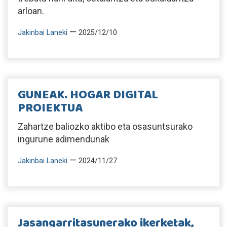
arloan.
—
Jakinbai Laneki
2025/12/10
GUNEAK. HOGAR DIGITAL
PROIEKTUA
Zahartze baliozko aktibo eta osasuntsurako
ingurune adimendunak
—
Jakinbai Laneki
2024/11/27
Jasangarritasunerako ikerketak,