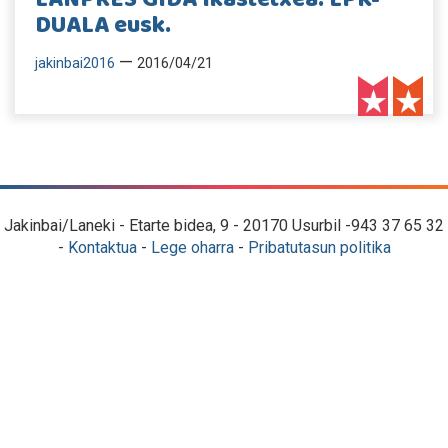
DUALA eusk.
—
jakinbai2016
2016/04/21
Jakinbai/Laneki - Etarte bidea, 9 - 20170 Usurbil -943 37 65 32
-
Kontaktua
-
Lege oharra
-
Pribatutasun politika